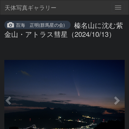
天体写真ギャラリー
Togg
navig
榛名山に沈む紫
百海 正明(群馬星の会)
金山・アトラス彗星（2024/10/13）