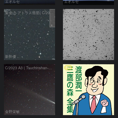
エオルセ
エオルセ
紫金山-アトラス彗星( C/2023A3 )：2025/09/16
C/2023 A3 (Tsuchinshan-ATLAS)
新井優
モンドシャルナ
PR
C/2023 A3 ( Tsuchinshan-ATLAS )
金野栄敏