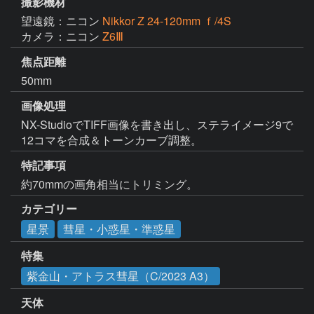
撮影機材
望遠鏡：ニコン
Nikkor Z 24-120mm ｆ/4S
カメラ：ニコン
Z6Ⅲ
焦点距離
50mm
画像処理
NX-StudioでTIFF画像を書き出し、ステライメージ9で
特記事項
約70mmの画角相当にトリミング。
カテゴリー
星景
彗星・小惑星・準惑星
特集
紫金山・アトラス彗星（C/2023 A3）
天体