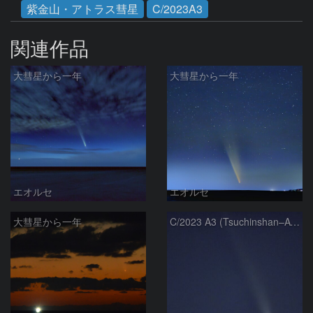
紫金山・アトラス彗星
C/2023A3
関連作品
大彗星から一年
大彗星から一年
エオルセ
エオルセ
大彗星から一年
C/2023 A3 (Tsuchinshan–ATLAS)