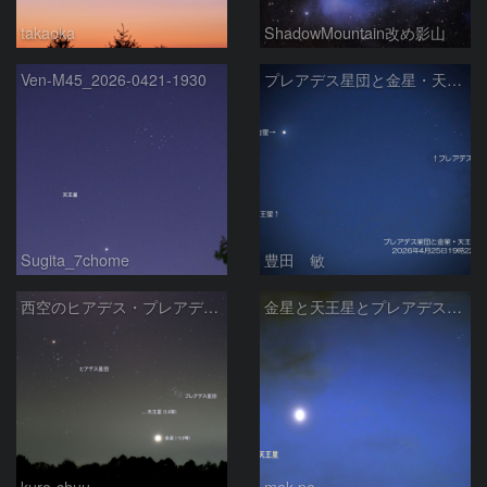
takaoka
ShadowMountain改め影山
Ven-M45_2026-0421-1930
プレアデス星団と金星・天王星の接近 2026/4/25
Sugita_7chome
豊田 敏
西空のヒアデス・プレアデス星団と金星(-3.9等)・天王星(5.8等) (2026/04/21)
金星と天王星とプレアデス星団の接近
kuro-shuu
mak-po