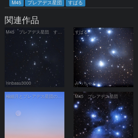
M45
プレアデス星団
すばる
関連作品
M45 プレアデス星団 すばる
すばる
ninbasu3000
みっちゃん
極細月とプレアデス星団の接近
M45 プレアデス星団