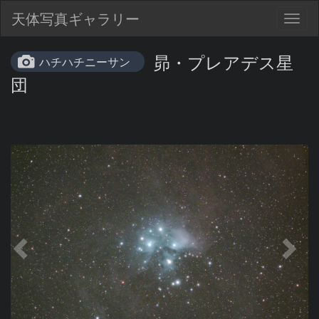
天体写真ギャラリー
Togg
navig
昴・プレアデス星
ハチハチニーサン
団