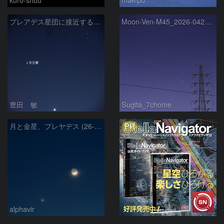
プレアデス星団に接近する金星と天王星 2026/4/21
Moon-Ven-M45_2026-0420-1937
豊田 敏
Sugita_7chome
PR
月と金星、プレヤデス (26-04-19)
alphavir