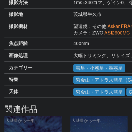
撮影方法
1ms×240コマ、ゲイン0、
撮影地
茨城県牛久市
撮影機材
望遠鏡：その他
Askar FRA
カメラ：ZWO
ASI2600MC
焦点距離
400mm
画像処理
大幅トリミング、リサイズ
カテゴリー
彗星・小惑星・準惑星
特集
紫金山・アトラス彗星（C/2
天体
紫金山・アトラス彗星
C
関連作品
大彗星から一年
大彗星から一年