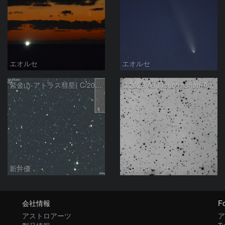
エオルセ
エオルセ
紫金山-アトラス彗星( C/2023A3 )：2025/09/16
C/2023 A3 (Tsuchinshan-ATLAS)
新井優
モンドシャルナ
会社情報
Fo
アストロアーツ
ア