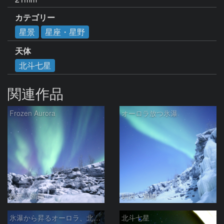
カテゴリー
星景
星座・星野
天体
北斗七星
関連作品
Frozen Aurora
オーロラ放つ氷瀑
駒沢 満晴
駒沢 満晴
氷瀑から昇るオーロラ、北斗七星
北斗七星