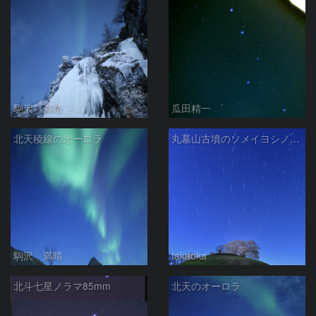
駒沢 満晴
瓜田精一
北天稜線のオーロラ
丸墓山古墳のソメイヨシノと北斗七星
駒沢 満晴
takaoka
北斗七星ノラマ85mm
北天のオーロラ