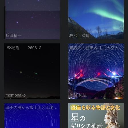
瓜田精一
駒沢 満晴
ISS通過 260312
建設中の新東名 山北天空大橋と北天の日周運動
momonako
佐藤 純哉
PR
田子の浦から富士山と工場夜景と北天の日周運動 静岡県富士市