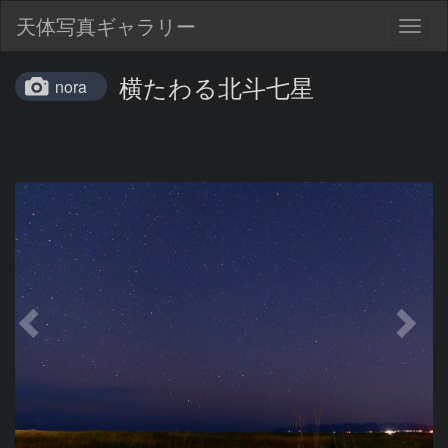
天体写真ギャラリー
Togg
navig
横たわる北斗七星
nora