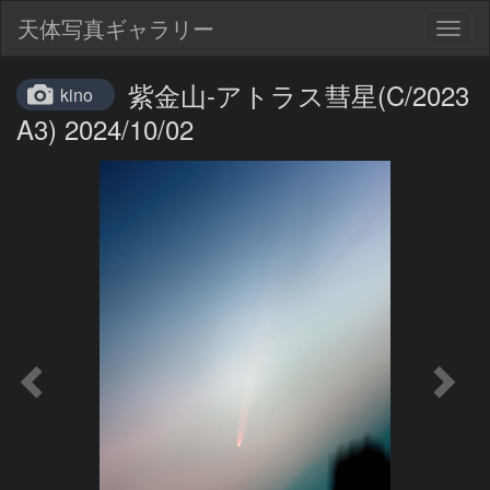
天体写真ギャラリー
Togg
navig
紫金山-アトラス彗星(C/2023
kino
A3) 2024/10/02