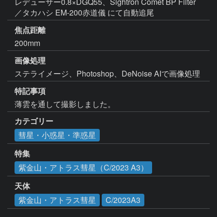
レデューサー0.8×DGQ55、Sightron Comet BP Filter
／タカハシ EM-200赤道儀 にて自動追尾
焦点距離
200mm
画像処理
ステライメージ、Photoshop、DeNoise AIで画像処理
特記事項
薄雲を通して撮影しました。
カテゴリー
彗星・小惑星・準惑星
特集
紫金山・アトラス彗星（C/2023 A3）
天体
紫金山・アトラス彗星
C/2023A3