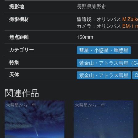
撮影地
長野県茅野市
撮影機材
望遠鏡：オリンパス
M Zuik
カメラ：オリンパス
EM-1 
焦点距離
150mm
カテゴリー
彗星・小惑星・準惑星
特集
紫金山・アトラス彗星（C/2
天体
紫金山・アトラス彗星
C
関連作品
大彗星から一年
大彗星から一年