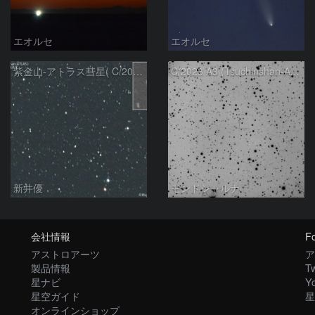
エオルセ
エオルセ
紫金山-アトラス彗星( C/2023A3 )：2025/09/16
C/2023 A3 (Tsuchinshan-ATLAS)
新井優
モンドシャルナ
会社情報
Fo
アストロアーツ
ア
製品情報
Tw
星ナビ
Y
星空ガイド
星
オンラインショップ