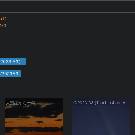
o D
mk3
023 A3）
/2023A3
大彗星から一年
C/2023 A3 (Tsuchinshan–ATLAS)