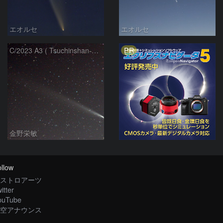
エオルセ
エオルセ
PR
C/2023 A3 ( Tsuchinshan-ATLAS )
金野栄敏
llow
ストロアーツ
itter
ouTube
空アナウンス