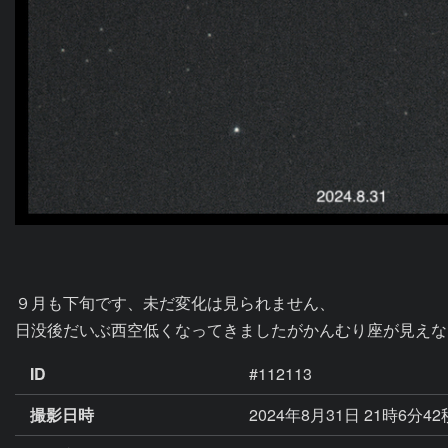
９月も下旬です、未だ変化は見られません、

日没後だいぶ西空低くなってきましたがかんむり座が見えな
ID
#112113
撮影日時
2024年8月31日 21時6分4