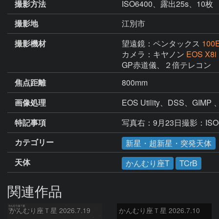
撮影方法
ISO6400、露出25s、10枚
撮影地
江別市
撮影機材
望遠鏡：ペンタックス
100
カメラ：キヤノン
EOS X8i
GP赤道儀、２倍テレコン
焦点距離
800mm
画像処理
EOS Utility、DSS、G
特記事項
写真右：9月23日撮影：ISO6
カテゴリー
新星・超新星・突発天体
天体
かんむり座T
TCrB
関連作品
かんむり座Ｔ星 2026.7.19
かんむり座Ｔ星 2026.7.10