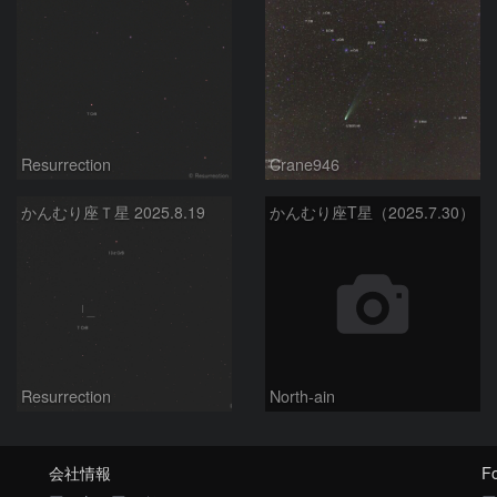
Resurrection
Crane946
かんむり座Ｔ星 2025.8.19
かんむり座T星（2025.7.30）
Resurrection
North-ain
会社情報
Fo