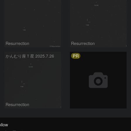
Resurrection
Resurrection
PR
かんむり座Ｔ星 2025.7.26
Resurrection
llow