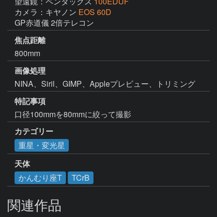
望遠鏡：ペンタックス
100EDUF
カメラ：キヤノン
EOS 60D
GP赤道儀 2倍テレコン
焦点距離
800mm
画像処理
特記事項
口径100mmを80mmに絞って撮影
カテゴリー
重星・変光星
天体
かんむり座T
TCrB
関連作品