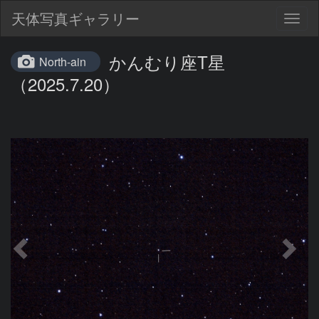
天体写真ギャラリー
Togg
navig
かんむり座T星
North-ain
（2025.7.20）