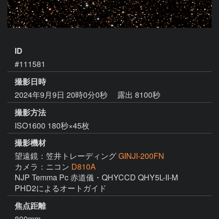
ID
#111581
撮影日時
2024年9月9日 20時0分0秒
露出 8100秒
撮影方法
ISO1600 180秒×45枚
撮影機材
望遠鏡：笠井トレーディング
GINJI-200FN
カメラ：ニコン
D810A
NJP Temma Pc 赤道儀・QHYCCD QHY5L-II-M 　
PHD2によるオートガイド
焦点距離
800mm