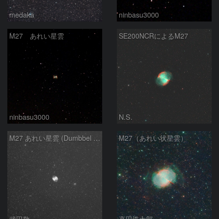
medaka
ninbasu3000
M27 あれい星雲
SE200NCRによるM27
ninbasu3000
N.S.
M27 あれい星雲 (Dumbbel Nebura/Apple Core Nebula)
M27（あれい状星雲）
武田敬一
高田浩太郎