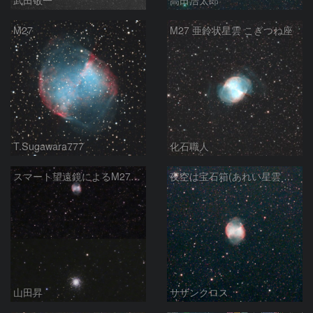
M27
M27 亜鈴状星雲 こぎつね座
T.Sugawara777
化石職人
スマート望遠鏡によるM27とM13
夜空は宝石箱(あれい星雲 M27) Seestar50
山田昇
サザンクロス