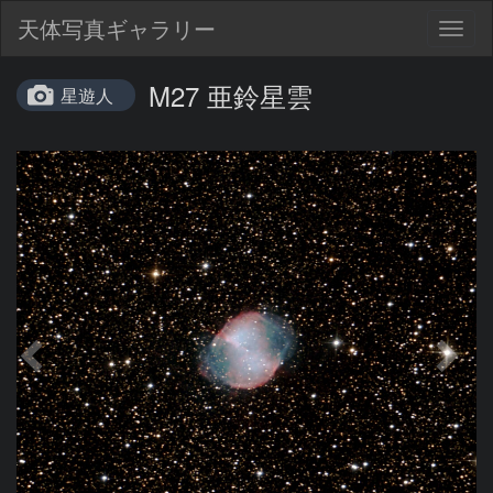
天体写真ギャラリー
Togg
navig
M27 亜鈴星雲
星遊人