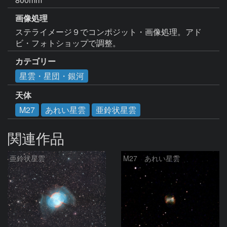
画像処理
ステライメージ９でコンポジット・画像処理。アド
ビ・フォトショップで調整。
カテゴリー
星雲・星団・銀河
天体
M27
あれい星雲
亜鈴状星雲
関連作品
亜鈴状星雲
M27 あれい星雲