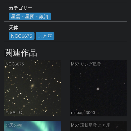
カテゴリー
星雲・星団・銀河
天体
NGC6675
こと座
関連作品
NGC6675
M57 リング星雲
Y-SAITO
ninbasu3000
北天の舞
M57 環状星雲 こと座