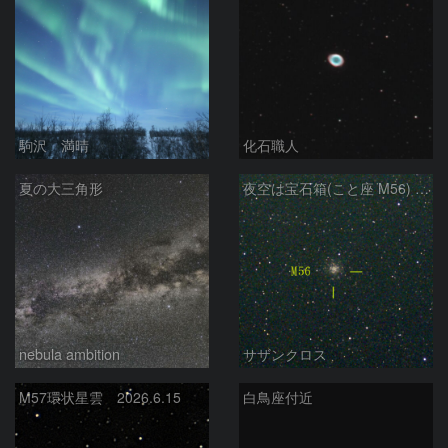
駒沢 満晴
化石職人
夏の大三角形
夜空は宝石箱(こと座 M56) Seestar50
nebula ambition
サザンクロス
M57環状星雲 2026.6.15
白鳥座付近