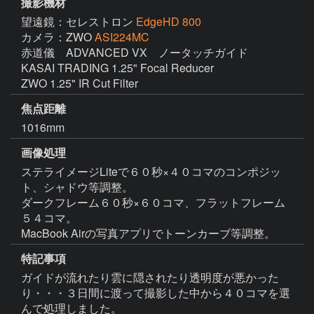
撮影機材
望遠鏡：セレストロン
EdgeHD 800
カメラ：ZWO
ASI224MC
赤道儀　ADVANCED VX　ノータッチガイド

KASAI TRADING 1.25" Focal Reducer

ZWO 1.25" IR Cut Filter
焦点距離
1016mm
画像処理
ステライメージLiteで６０秒×４０コマのコンポジッ
ト、シャドウ等調整。

ダークフレーム６０秒×６０コマ、フラットフレーム
５４コマ。

特記事項
ガイドが流れたり雲に隠されたり透明度が悪かった
り・・・３日間に渡って撮影した中から４０コマを選
んで処理しました。