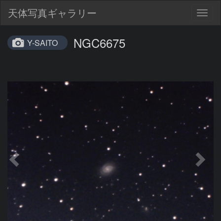
天体写真ギャラリー
Togg
navig
NGC6675
Y-SAITO