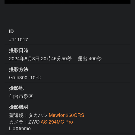
ID
#111017
撮影日時
2024年8月8日 20時45分50秒
露出 400秒
撮影方法
Gain300 -10℃
撮影地
仙台市泉区
撮影機材
望遠鏡：タカハシ
Mewlon250CRS
カメラ：ZWO
ASI294MC Pro
L-eXtreme