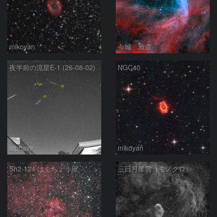
mikoyan
今城 雅彦
夜半前の流星E-1 (26-08-02)
NGC40
alphavir
mikoyan
Sh2-124 はくちょう座
三日月星雲（モノクロ）