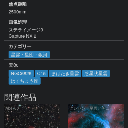
焦点距離
2500mm
画像処理
ステライメージ9

Capture NX 2
カテゴリー
星雲・星団・銀河
天体
NGC6826
C15
まばたき星雲
惑星状星雲
はくちょう座
関連作品
Abell80
クレセント星雲とチューリップ星雲の真ん中あたりにある星雲 NGC6883 ???