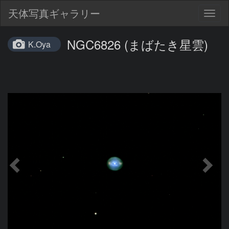
天体写真ギャラリー
Togg
navig
NGC6826 (まばたき星雲)
K.Oya