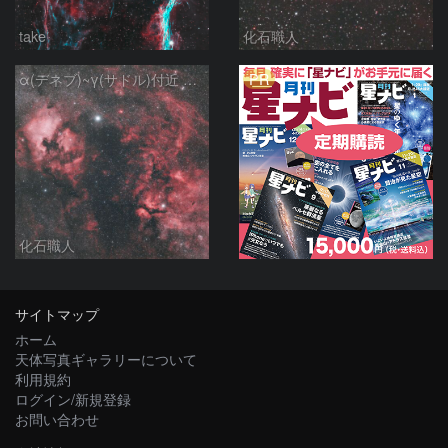
take
化石職人
PR
α(デネブ)~γ(サドル)付近 NGC7000 北アメリカ星雲 IC5067~5070 ペリカン星雲 はくちょう座
化石職人
サイトマップ
ホーム
天体写真ギャラリーについて
利用規約
ログイン/新規登録
お問い合わせ