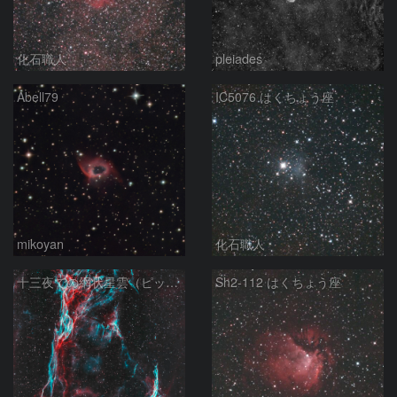
化石職人
pleiades
Abell79
IC5076 はくちょう座
mikoyan
化石職人
十三夜での網状星雲（ピッカリングの三角）
Sh2-112 はくちょう座