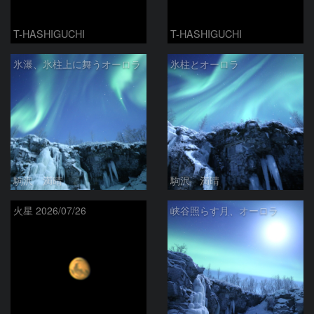
T-HASHIGUCHI
T-HASHIGUCHI
氷瀑、氷柱上に舞うオーロラ
氷柱とオーロラ
駒沢 満晴
駒沢 満晴
火星 2026/07/26
峡谷照らす月、オーロラ