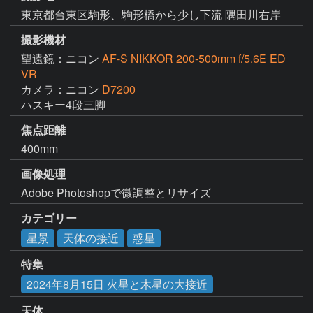
東京都台東区駒形、駒形橋から少し下流 隅田川右岸
撮影機材
望遠鏡：ニコン
AF-S NIKKOR 200-500mm f/5.6E ED
VR
カメラ：ニコン
D7200
ハスキー4段三脚
焦点距離
400mm
画像処理
Adobe Photoshopで微調整とリサイズ
カテゴリー
星景
天体の接近
惑星
特集
2024年8月15日 火星と木星の大接近
天体