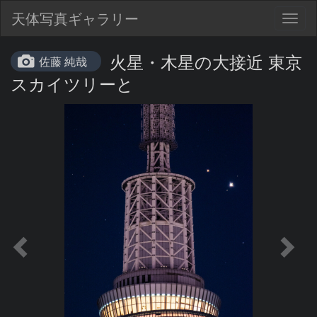
天体写真ギャラリー
Togg
navig
火星・木星の大接近 東京
佐藤 純哉
スカイツリーと