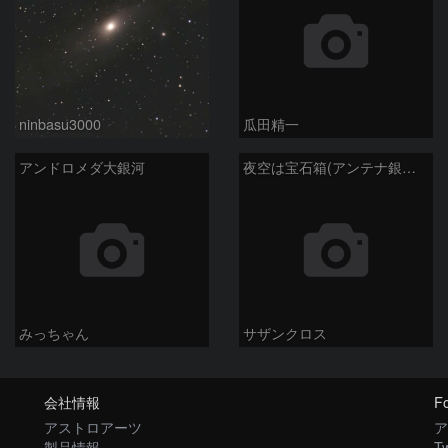
ninbasu3000
瓜田精一
アンドロメダ大銀河
夜空は宝石箱(アンテナ銀河 NGC4038) Seestar50
みっちゃん
サザンクロス
会社情報
Fo
アストロアーツ
ア
製品情報
Tw