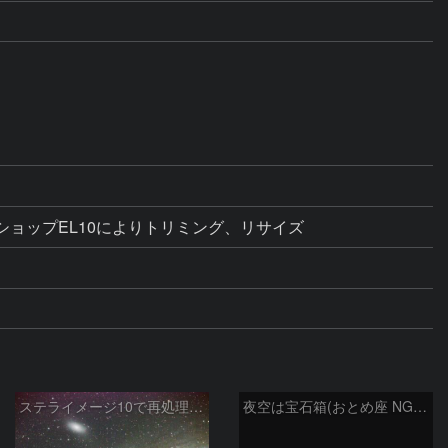
ショップEL10によりトリミング、リサイズ
ステライメージ10で再処理したM31
夜空は宝石箱(おとめ座 NGC5566) Seestar50