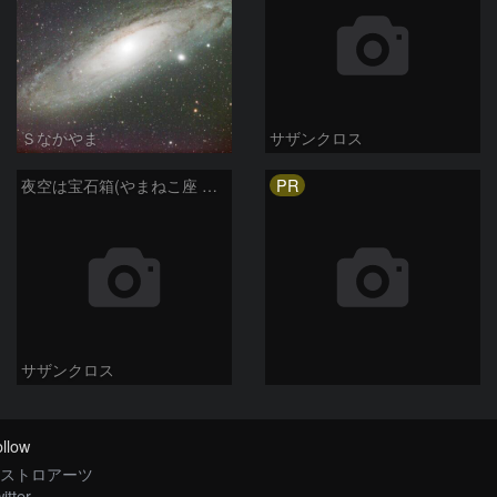
Ｓなかやま
サザンクロス
PR
夜空は宝石箱(やまねこ座 NGC2683) Seestar50
サザンクロス
llow
ストロアーツ
itter