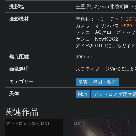
撮影地
三重県いなべ市北勢町阿下
撮影機材
望遠鏡：トミーテック
BOR
カメラ：オリンパス
E620
ケンコーACクローズアップレ
ケンコーNewKDS2

アイベルCD-1によるガイド
焦点距離
400mm
画像処理
ステライメージVer.6.
カテゴリー
星雲・星団・銀河
天体
M31
アンドロメダ座大
関連作品
アンドロメダ銀河 M31
M31