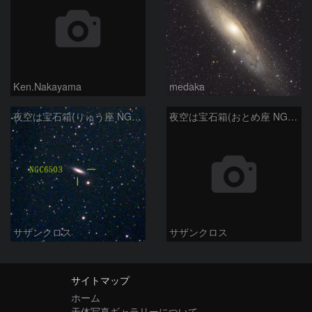
Ken.Nakayama
medaka
夜空は宝石箱(りゅう座 NGC6503) Seestar50
夜空は宝石箱(おとめ座 NGC5746) Seestar50
サザンクロス
サザンクロス
サイトマップ
ホーム
天体写真ギャラリーについて