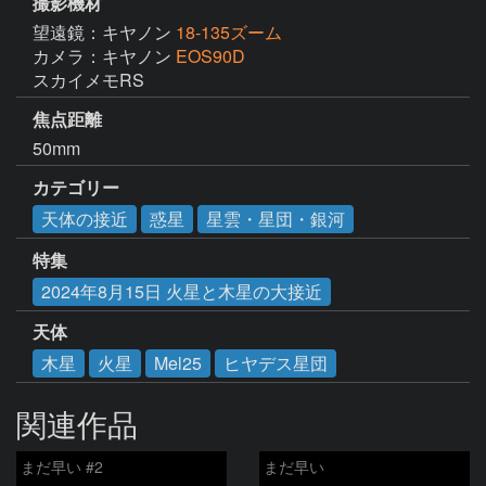
撮影機材
望遠鏡：キヤノン
18-135ズーム
カメラ：キヤノン
EOS90D
スカイメモRS
焦点距離
50mm
カテゴリー
天体の接近
惑星
星雲・星団・銀河
特集
2024年8月15日 火星と木星の大接近
天体
木星
火星
Mel25
ヒヤデス星団
関連作品
まだ早い #2
まだ早い