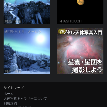
駒沢 満晴
T-HASHIGUCHI
PR
峡谷照らす月、オーロラ
駒沢 満晴
サイトマップ
ホーム
天体写真ギャラリーについて
利用規約