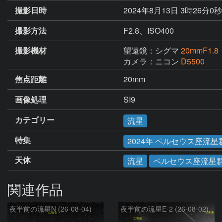
撮影日時
2024年8月13日 3時26分0
撮影方法
F2.8、ISO400
撮影機材
望遠鏡：シグマ
20mmF1.8
カメラ：ニコン
D5500
焦点距離
20mm
画像処理
SI9
カテゴリー
流星
特集
2024年 ペルセウス座流星
天体
流星
ペルセウス座流星
関連作品
夜半前の流星N (26-08-04)
夜半前の流星E-2 (26-08-02)