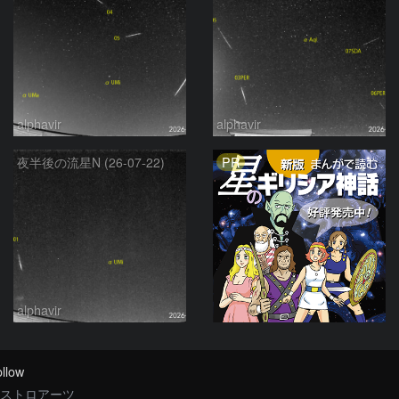
alphavir
alphavir
PR
夜半後の流星N (26-07-22)
alphavir
llow
ストロアーツ