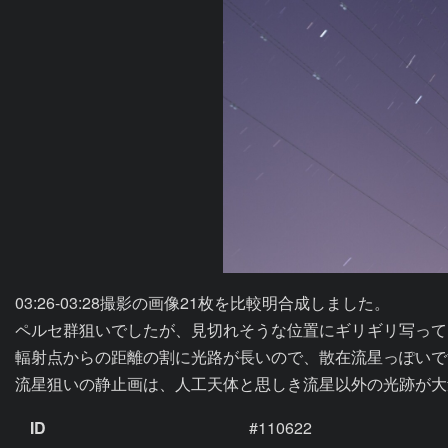
03:26-03:28撮影の画像21枚を比較明合成しました。

ペルセ群狙いでしたが、見切れそうな位置にギリギリ写って
輻射点からの距離の割に光路が長いので、散在流星っぽいで
ID
#110622