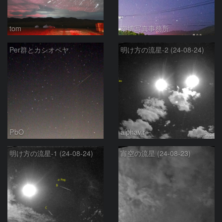
tom
南博写真事務所
Per群とカシオペヤ
明け方の流星-2 (24-08-24)
PbO
alphavir
明け方の流星-1 (24-08-24)
宵空の流星 (24-08-23)