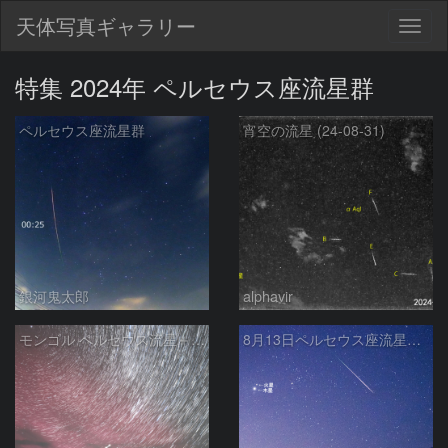
天体写真ギャラリー
Togg
navig
特集 2024年 ペルセウス座流星群
ペルセウス座流星群
宵空の流星 (24-08-31)
銀河鬼太郎
alphavir
モンゴル ペルセウス流星＋オーロラ
8月13日ペルセウス座流星群と火星木星接近