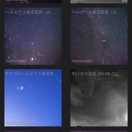
ペルセウス座流星群（4） 240813
ペルセウス座流星群（3） 240813
momonako
momonako
8月13日ペルセウス座流星群と火星木星接近
明け方の流星 (24-08-21)
南博写真事務所
alphavir