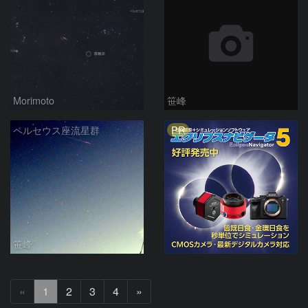
Morimoto
笹峰
PR
ペルセウス座流星群
笹峰
次
«
1
2
3
4
»
へ