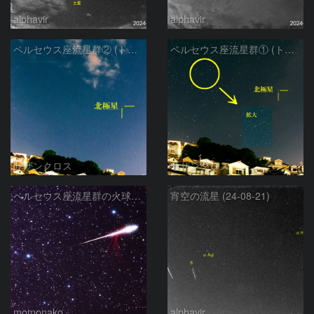
alphavir
alphavir
ペルセウス座流星群② (トリミング28mm相当)
ペルセウス座流星群① (トリミング28mm相当)
サザンクロス
サザンクロス
ペルセウス座流星群の火球と永続痕 240812
宵空の流星 (24-08-21)
momonako
alphavir