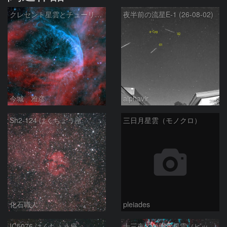
クレセント星雲とチューリップ星雲の真ん中あたりにある星雲 NGC6883 ???
夜半前の流星E-1 (26-08-02)
今城 雅彦
alphavir
Sh2-124 はくちょう座
三日月星雲（モノクロ）
化石職人
pleiades
IC5076 はくちょう座
十三夜での網状星雲（ピッカリングの三角）