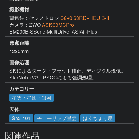
撮影機材
望遠鏡：セレストロン
C8+0.63RD+HEUIB-II
カメラ：ZWO
ASI533MCPro
EM200B-SSone-MultiDrive  ASIAir-Plus
焦点距離
1280mm
画像処理
SI9によるダーク・フラット補正、ディジタル現像。
StarNet++V2、PSCCによる強調処理。
カテゴリー
星雲・星団・銀河
天体
Sh2-101
チューリップ星雲
はくちょう座
関連作品