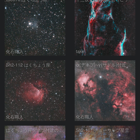
化石職人
take
Sh2-112 はくちょう座
α(デネブ)~γ(サドル)付近 NGC7000 北アメリカ星雲 IC5067~5070 ペリカン星雲 はくちょう座
化石職人
化石職人
はくちょう座デネブ付近の空域 260720
Sh2-101 チューリップ星雲