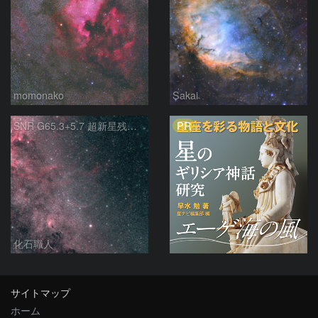
momonako
Sakai
PR
SNR G65.3+5.7 超新星残骸 アルビレオ周辺 はくちょう座
化石職人
サイトマップ
ホーム