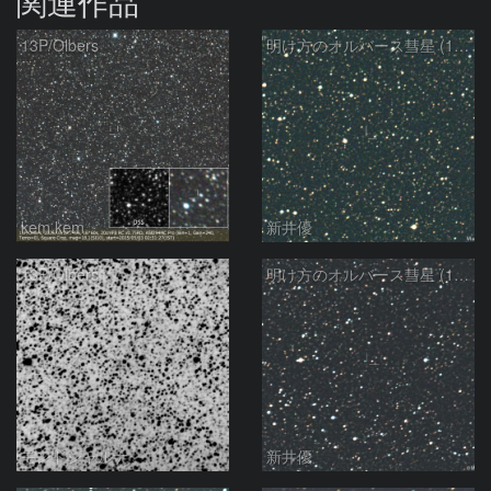
関連作品
13P/Olbers
明け方のオルバース彗星 (13P)：2025/03/20
kem.kem
新井優
13P/Olbers
明け方のオルバース彗星 (13P)：2025/03/01
モンドシャルナ
新井優