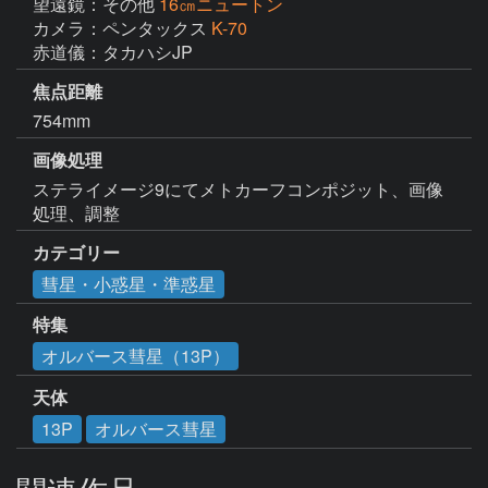
望遠鏡：その他
16㎝ニュートン
カメラ：ペンタックス
K-70
赤道儀：タカハシJP
焦点距離
754mm
画像処理
ステライメージ9にてメトカーフコンポジット、画像
処理、調整
カテゴリー
彗星・小惑星・準惑星
特集
オルバース彗星（13P）
天体
13P
オルバース彗星