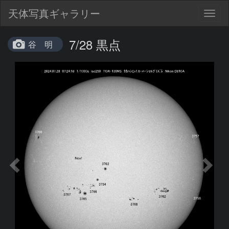
天体写真ギャラリー
Togg
navig
7/28 黒点
谷 明