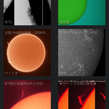
IKT2
新井優
太陽 Hα線全面像 2026/08/07
8/7朝の太陽(Hα中心付近、4498、4502付近)
のくとす
Maki
8/7朝の太陽(Hα中心付近、プロミネンス)
★サージ３日間の変化★