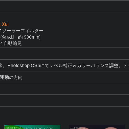
 X6i
 アストロソーラーフィルター

(合成f.l.=約 900mm)

にて自動追尾
RAW現像。Photoshop CS5にてレベル補正＆カラーバラン
周運動の方向
活動領域 4498,4500：2026/08/08
太陽黒点