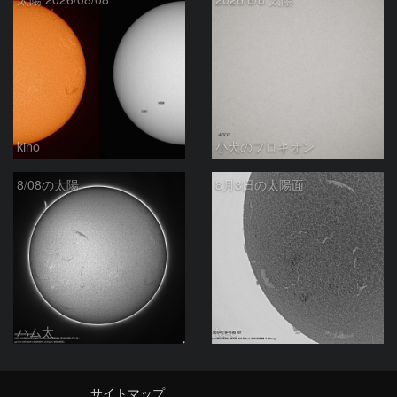
kino
小犬のプロキオン
8/08の太陽
8月8日の太陽面
ハム太
ta-o
サイトマップ