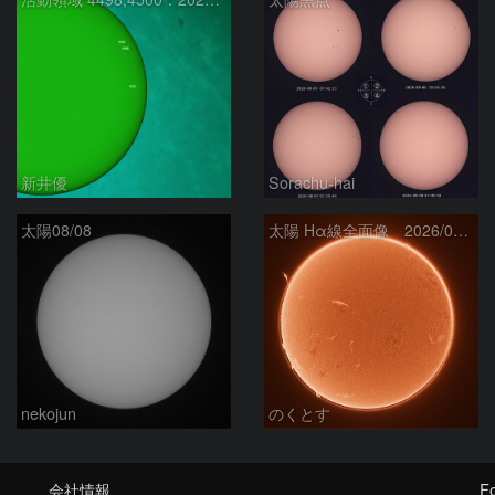
新井優
Sorachu-hai
太陽08/08
太陽 Hα線全面像 2026/08/08
nekojun
のくとす
会社情報
Fo