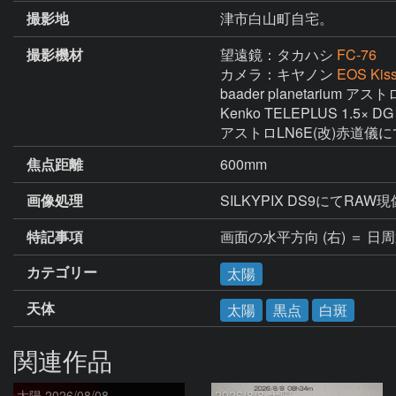
撮影地
津市白山町自宅。
撮影機材
望遠鏡：タカハシ
FC-76
カメラ：キヤノン
EOS Kiss
baader planetarium
Kenko TELEPLUS 1.5× DG 
アストロLN6E(改)赤道儀
焦点距離
600mm
画像処理
SILKYPIX DS9にて
特記事項
画面の水平方向 (右) ＝ 日
カテゴリー
太陽
天体
太陽
黒点
白斑
関連作品
太陽 2026/08/08
2026/8/8 太陽