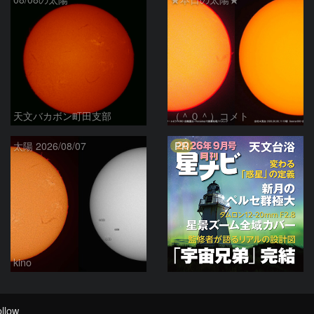
天文バカボン町田支部
（＾０＾）コメト
PR
太陽 2026/08/07
kino
llow