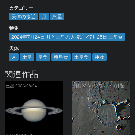
カテゴリー
天体の接近
月
惑星
特集
2024年7月24日 月と土星の大接近／7月25日 土星食
天体
月
土星
星食
惑星食
土星食
掩蔽
関連作品
土星 2026/08/04
月齢23.3のフラマウロ付近