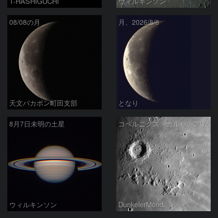
T-HASHIGUCHI
ウィルキンソン
08/08の月
月、2026/8/8
天文バカボン町田支部
となり
8月7日未明の土星
コペルニクス、カルパチア山脈付近
ウィルキンソン
DunkelerMond