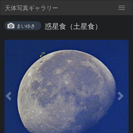
天体写真ギャラリー
Togg
navig
惑星食（土星食）
まいゆき