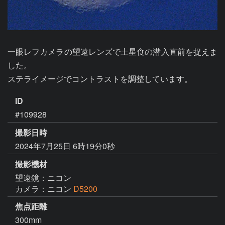
一眼レフカメラの望遠レンズで土星食の潜入直前を捉えま
した。

ステライメージでコントラストを調整しています。
ID
#109928
撮影日時
2024年7月25日 6時19分0秒
撮影機材
望遠鏡：ニコン
カメラ：ニコン
D5200
焦点距離
300mm