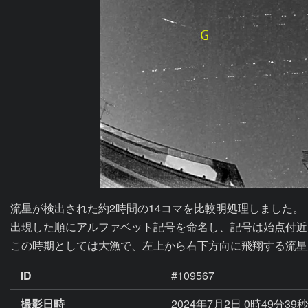
流星が検出された約2時間の14コマを比較明処理しました。

出現した順にアルファベット記号を命名し、記号は始点付近に
この時期としては大漁で、左上から右下方向に飛翔する流星
ID
#109567
撮影日時
2024年7月2日 0時49分39