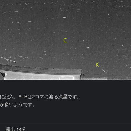
記入。A+Bは2コマに渡る流星です。

が多いようです。
秒
露出 14分