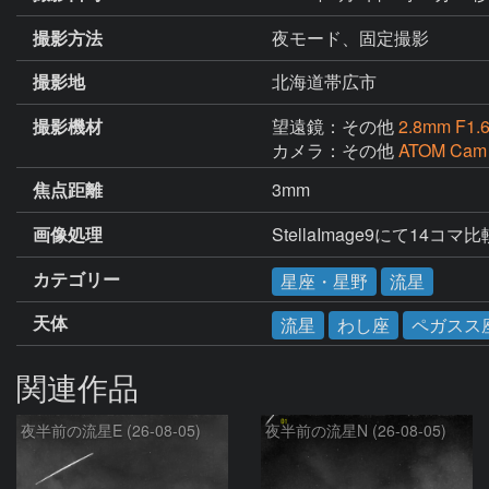
撮影方法
夜モード、固定撮影
撮影地
北海道帯広市
撮影機材
望遠鏡：その他
2.8mm F1.
カメラ：その他
ATOM Cam
焦点距離
3mm
画像処理
StellaImage9にて14コマ
カテゴリー
星座・星野
流星
天体
流星
わし座
ペガスス
関連作品
夜半前の流星E (26-08-05)
夜半前の流星N (26-08-05)