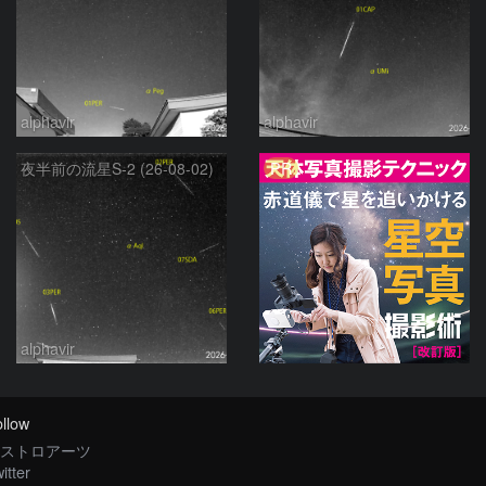
alphavir
alphavir
PR
夜半前の流星S-2 (26-08-02)
alphavir
llow
ストロアーツ
itter