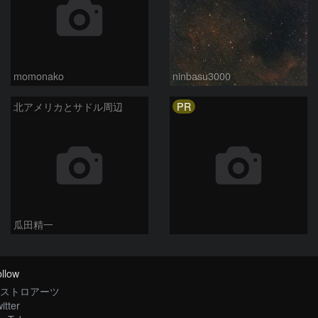
momonako
ninbasu3000
PR
北アメリカとサドル周辺
瓜田精一
llow
ストロアーツ
itter