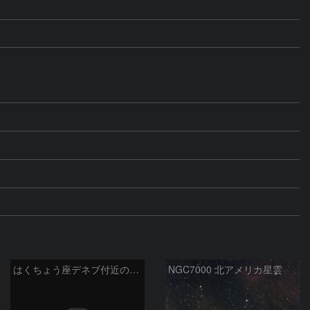
はくちょう座デネブ付近の空域 260720
NGC7000 北アメリカ星雲