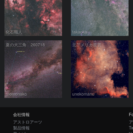
化石職人
takaoka
夏の大三角 260718
北アメリカ星雲
momonako
unekomanu
会社情報
Fo
アストロアーツ
ア
製品情報
Tw