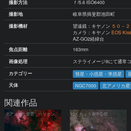
撮影方法
ｆ/5.6 ISO6400
撮影地
岐阜県揖斐郡池田町
撮影機材
望遠鏡：キヤノン
５０－
カメラ：キヤノン
EOS Kis
AZ-GO2経緯台
焦点距離
163mm
画像処理
ステライメージ9にて通常
カテゴリー
彗星・小惑星・準惑星
天体
NGC7000
北アメリカ星
関連作品
北アメリカ星雲，ペリカン星雲，サドル付近，クレセント星雲，網状星雲・・・etc
はくちょう座中心部