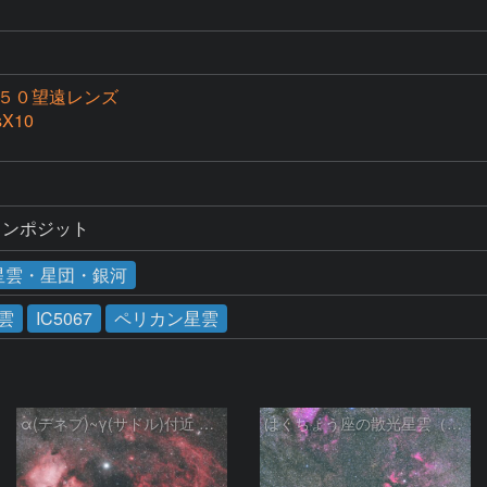
２５０望遠レンズ
sX10
コンポジット
星雲・星団・銀河
雲
IC5067
ペリカン星雲
α(デネブ)~γ(サドル)付近 NGC7000 北アメリカ星雲 IC5067~5070 ペリカン星雲 はくちょう座
はくちょう座の散光星雲（１００ｍｍ）