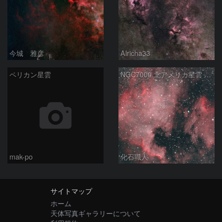
今城 雅彦
Alricha33
ペリカン星雲
NGC7000 北アメリカ星雲 IC5067~5070 ペリカン星雲 はくちょう座
mak-po
化石職人
サイトマップ
ホーム
天体写真ギャラリーについて