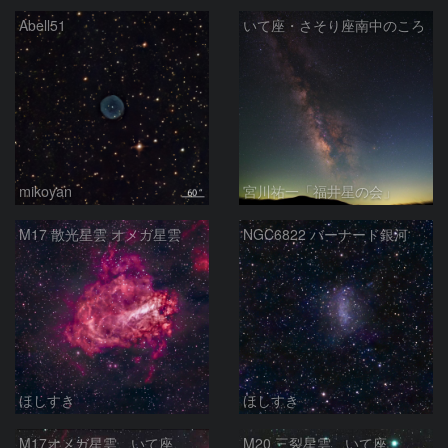
Abell51
いて座・さそり座南中のころ
mikoyan
宮川祐一「福井星の会」
M17 散光星雲 オメガ星雲
NGC6822 バーナード銀河
ほしすき
ほしすき
M17オメガ星雲 いて座
M20 三裂星雲 いて座