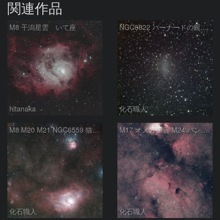
関連作品
M8 干潟星雲 いて座
NGC6822 バーナードの銀河 いて座
hltanaka
化石職人
M8 M20 M21 NGC6559 猫の手星雲 いて座
M17 オメガ星雲 M24 バンビの横顔 いて座
化石職人
化石職人