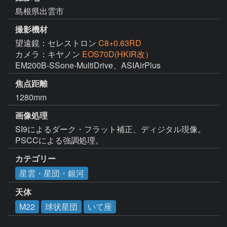
島根県出雲市
撮影機材
望遠鏡：セレストロン
C8+0.63RD
カメラ：キヤノン
EOS70D(HKIR改）
EM200B-SSone-MultiDrive、ASIAirPlus
焦点距離
1280mm
画像処理
SI9によるダーク・フラット補正、ディジタル現像。
PSCCによる強調処理。
カテゴリー
星雲・星団・銀河
天体
M22
球状星団
いて座