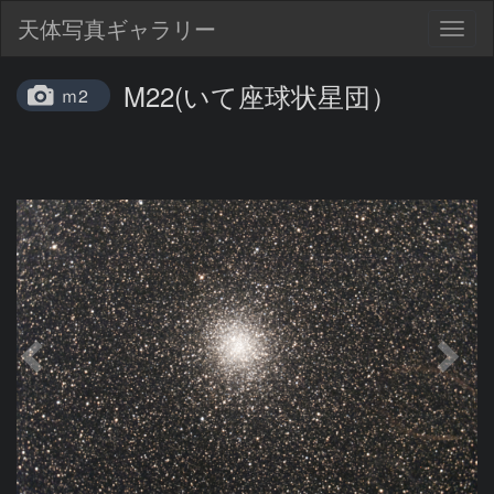
天体写真ギャラリー
Togg
navig
M22(いて座球状星団）
ｍ2