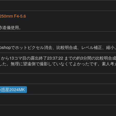
250mm F4-5.6
0
赤道儀使用。
otoshopでホットピクセル消去、比較明合成、レベル補正、縮小
:27 から13コマ目の露出終了23:37:22 までの約3分間の
した。無理に望遠側で撮影していなくてよかったです。素人考
小惑星2024MK