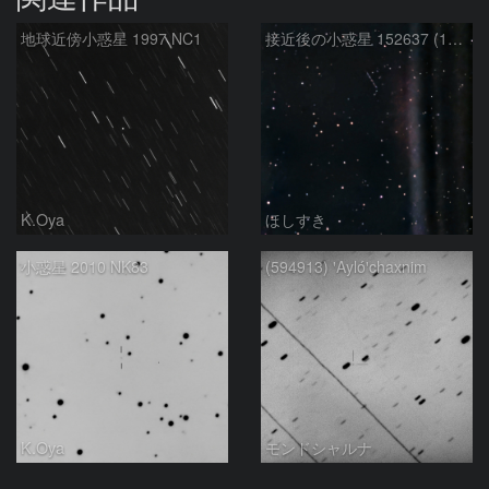
地球近傍小惑星 1997 NC1
接近後の小惑星 152637 (1997NC1)
K.Oya
ほしすき
小惑星 2010 NK83
(594913) ꞌAylóꞌchaxnim
K.Oya
モンドシャルナ