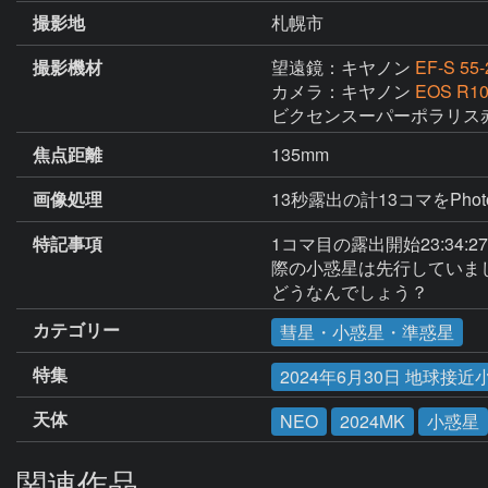
撮影地
札幌市
撮影機材
望遠鏡：キヤノン
EF-S 55-
カメラ：キヤノン
EOS R1
ビクセンスーパーポラリス
焦点距離
135mm
画像処理
13秒露出の計13コマをPh
特記事項
1コマ目の露出開始23:34
際の小惑星は先行していま
どうなんでしょう？
カテゴリー
彗星・小惑星・準惑星
特集
2024年6月30日 地球接近
天体
NEO
2024MK
小惑星
関連作品