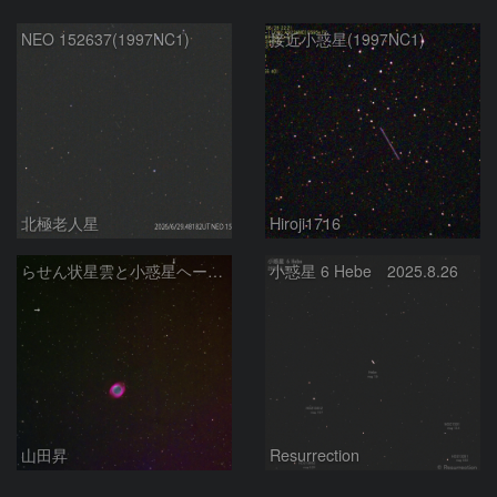
NEO 152637(1997NC1)
接近小惑星(1997NC1)
北極老人星
Hiroji1716
らせん状星雲と小惑星ヘーベの接近
小惑星 6 Hebe 2025.8.26
山田昇
Resurrection