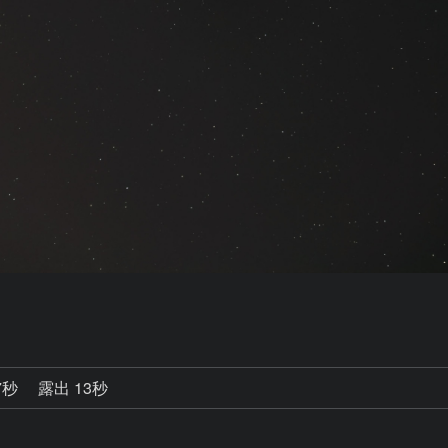
7秒
露出 13秒