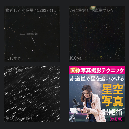
接近した小惑星 152637 (1997NC1)
かに星雲と小惑星プシケ
ほしすき
K.Oya
PR
2025 OW
モンドシャルナ