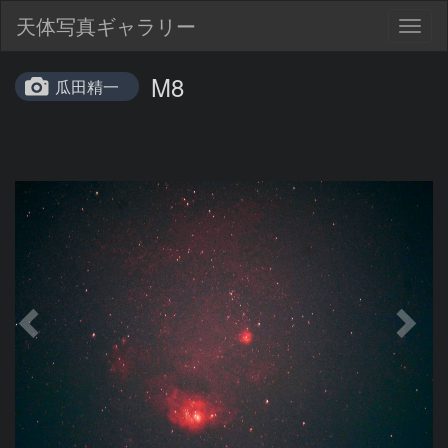
天体写真ギャラリー
Togg
navig
M8
瓜田精一