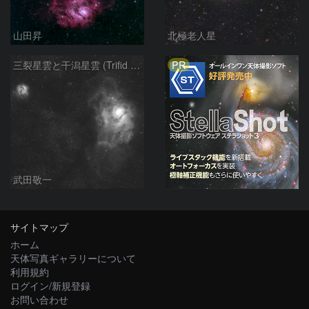
山田昇
北極老人星
PR
三裂星雲と干潟星雲 (Trifid & Lagoon Nebulas)
武田敬一
サイトマップ
ホーム
天体写真ギャラリーについて
利用規約
ログイン/新規登録
お問い合わせ