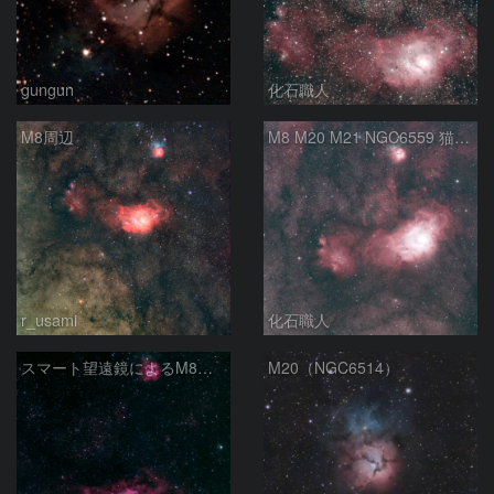
gungun
化石職人
M8周辺
M8 M20 M21 NGC6559 猫の手星雲 いて座
r_usami
化石職人
スマート望遠鏡によるM8とM20
M20（NGC6514）