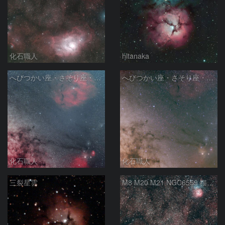
化石職人
hltanaka
へびつかい座・さそり座・いて座と天の川
へびつかい座・さそり座・いて座と天の川
化石職人
化石職人
三裂星雲
M8 M20 M21 NGC6559 猫の手星雲 いて座