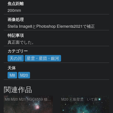
焦点距離
200mm
画像処理
Stella Image8とPhotoshop Elements2021で補正
特記事項
真正面でした。
カテゴリー
天の川
星雲・星団・銀河
天体
M8
M20
関連作品
M8 M20 M21 NGC6559 猫の手星雲 いて座
M20 三裂星雲 いて座