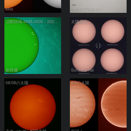
kino
小犬のプロキオン
活動領域 4498,4500：2026/08/08
太陽黒点
新井優
Sorachu-hai
08/08の太陽
8/8の太陽
天文バカボン町田支部
銀河☆