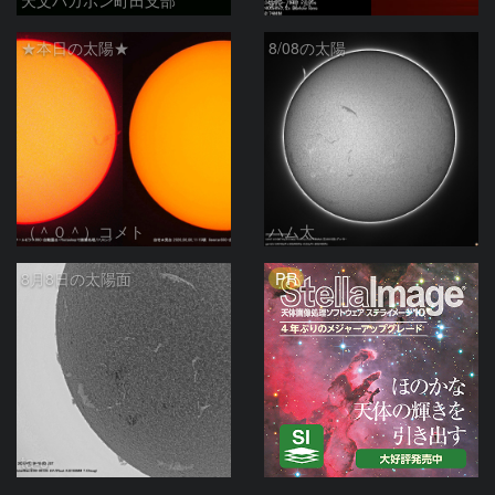
★本日の太陽★
8/08の太陽
（＾０＾）コメト
ハム太
PR
8月8日の太陽面
ta-o