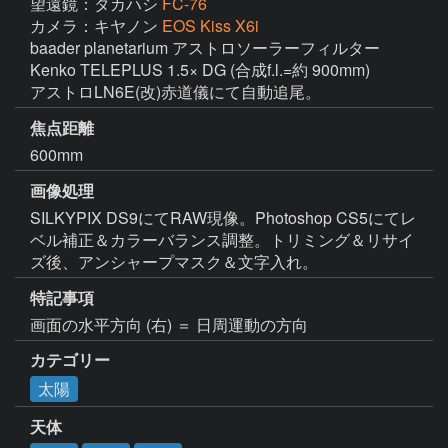
望遠鏡：タカハシ
FC-76
カメラ：キヤノン
EOS Kiss X6i
baader planetarium アストロソーラーフィルター

Kenko TELEPLUS 1.5× DG (合成f.l.=約 900mm)

アストロLN6E(改)赤道儀にて自動追尾。
焦点距離
600mm
画像処理
SILKYPIX DS9にてRAW現像。Photoshop CS5にてレ
ベル補正＆カラーバランス調整。トリミング＆リサイ
ズ後、アンシャープマスク＆文字入れ。
特記事項
画面の水平方向 (右) ＝ 日周運動の方向
カテゴリー
太陽
天体