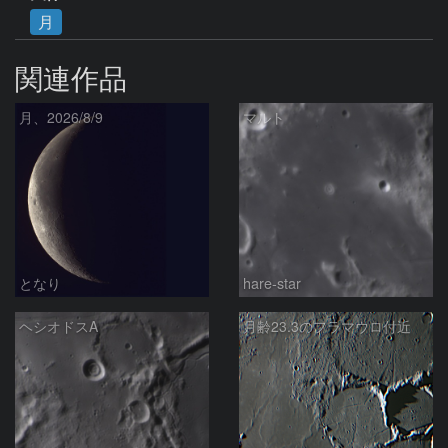
月
関連作品
月、2026/8/9
マルト
となり
hare-star
ヘシオドスA
月齢23.3のフラマウロ付近