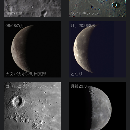
hare-star
ウィルキンソン
08/08の月
月、2026/8/8
天文バカボン町田支部
となり
コペルニクス、カルパチア山脈付近
月齢23.3