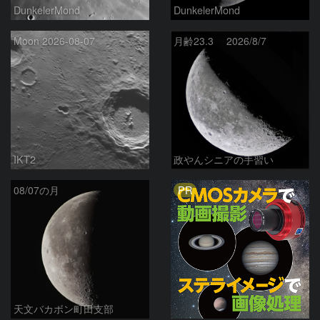
DunkelerMond
DunkelerMond
Moon 2026-08-07
月齢23.3 2026/8/7
IKT2
政やんシニアの手習い
PR
08/07の月
天文バカボン町田支部