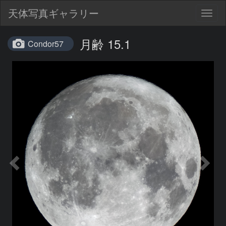
天体写真ギャラリー
Togg
navig
月齢 15.1
Condor57