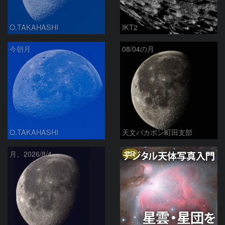
O.TAKAHASHI
IKT2
今朝月
08/04の月
O.TAKAHASHI
天文バカボン町田支部
PR
月、2026/8/4