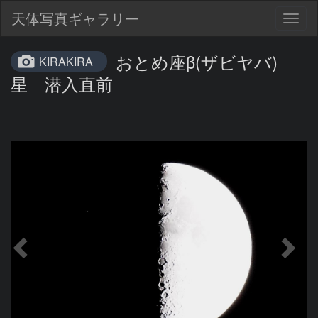
天体写真ギャラリー
Togg
navig
おとめ座β(ザビヤバ)
KIRAKIRA
星 潜入直前