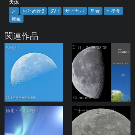
天体
月
おとめ座β
βVir
ザビヤバ
星食
恒星食
掩蔽
関連作品
今朝月
「月」2026/08/05
O.TAKAHASHI
Condor57
極北・天地輝彩
二十三日月(月齢21.4)