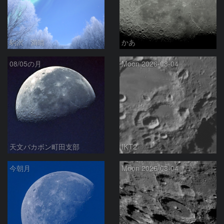
駒沢 満晴
かあ
08/05の月
Moon 2026-08-04
天文バカボン町田支部
IKT2
今朝月
Moon 2026-08-04