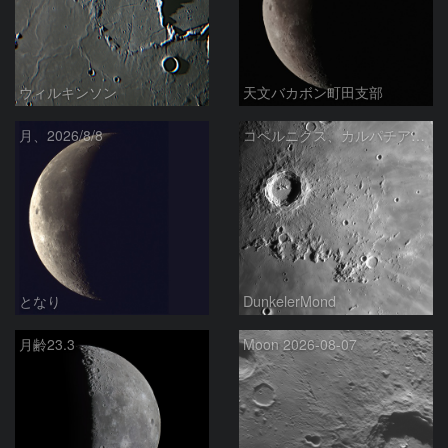
ウィルキンソン
天文バカボン町田支部
月、2026/8/8
コペルニクス、カルパチア山脈付近
となり
DunkelerMond
月齢23.3
Moon 2026-08-07