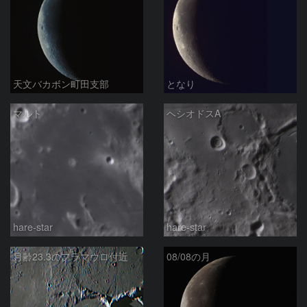
天文バカボン町田支部
となり
マルト
ヘシオドスA
hare-star
hare-star
月齢23.3のフラマウロ付近
08/08の月