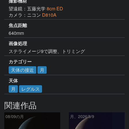
撮影機材
望遠鏡：五藤光学
8cm ED
カメラ：ニコン
D810A
焦点距離
640mm
画像処理
ステライメージ9で調整、トリミング
カテゴリー
天体の接近
月
天体
月
レグルス
関連作品
08/09の月
月、2026/8/9