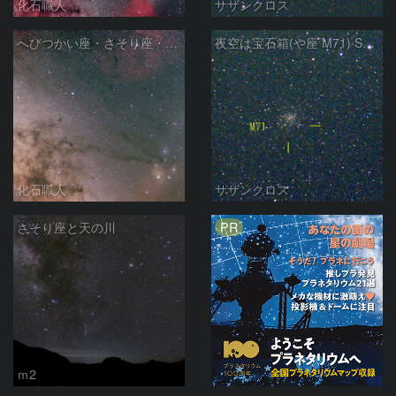
化石職人
サザンクロス
へびつかい座・さそり座・いて座と天の川
夜空は宝石箱(や座 M71) Seestar50
化石職人
サザンクロス
PR
さそり座と天の川
ｍ2