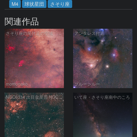
M4
球状星団
さそり座
関連作品
さそり座の尾付近の空域 260718
アンタレス付近
momonako
ブルーシルー
NGC6334 出目金星雲 NGC6357 彼岸花星雲 さそり座
いて座・さそり座南中のころ