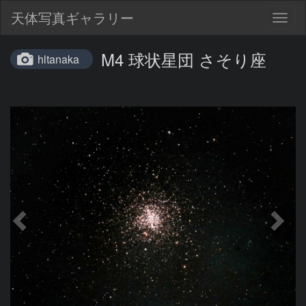
天体写真ギャラリー
Togg
navig
M4 球状星団 さそり座
hltanaka