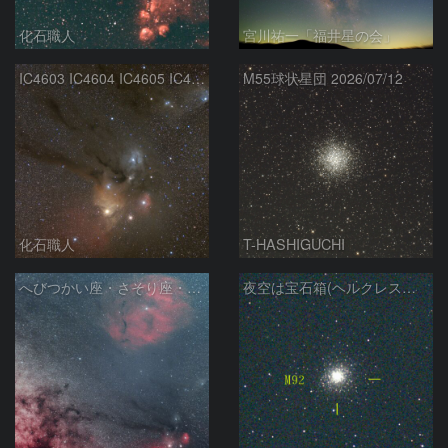
化石職人
宮川祐一「福井星の会」
IC4603 IC4604 IC4605 IC4606 Sh2-9 IC4592 カラフルタウン 青い馬頭星雲 さそり座
M55球状星団 2026/07/12
化石職人
T-HASHIGUCHI
へびつかい座・さそり座・いて座と天の川
夜空は宝石箱(ヘルクレス座 M92) Seestar50