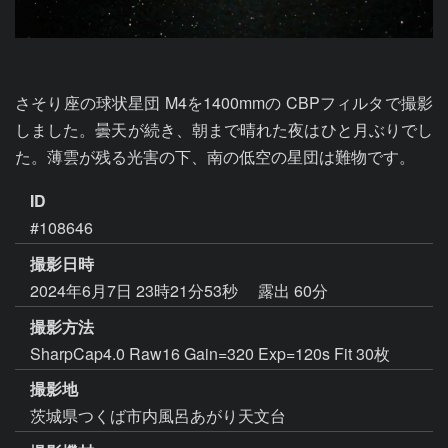
さそり座の球状星団 M4を1400mmの CBPフィルタで撮影
しました。曇天が続き、朝まで晴れた夜はひと月ぶりでし
た。薄雲が残る光害の下、南の低空の星団は難物です。
ID
#108646
撮影日時
2024年6月7日 23時21分53秒
露出 60分
撮影方法
SharpCap4.0 Raw16 Gain=320 Exp=120s Fit 30枚
撮影地
茨城県つくば市内風呂あがり天文台