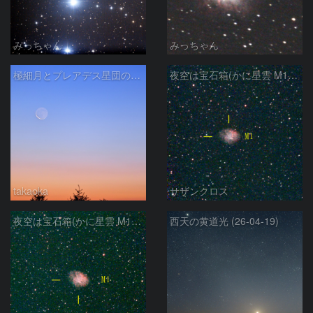
みっちゃん
みっちゃん
極細月とプレアデス星団の接近
夜空は宝石箱(かに星雲 M1) Seestar50
takaoka
サザンクロス
夜空は宝石箱(かに星雲 M1) Seestar50
西天の黄道光 (26-04-19)