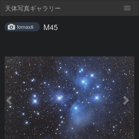
天体写真ギャラリー
Togg
navig
M45
fornax8