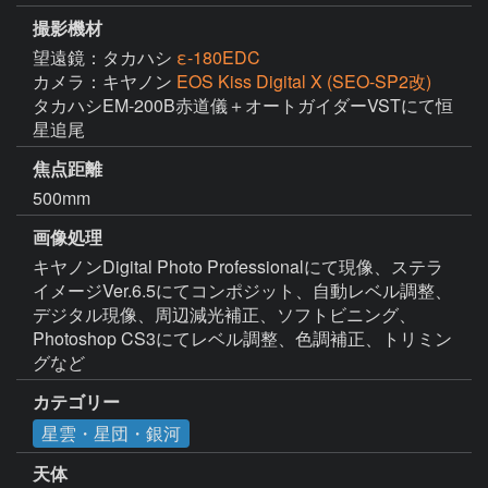
撮影機材
望遠鏡：タカハシ
ε-180EDC
カメラ：キヤノン
EOS Kiss Digital X (SEO-SP2改)
タカハシEM-200B赤道儀＋オートガイダーVSTにて恒
星追尾
焦点距離
500mm
画像処理
キヤノンDigital Photo Professionalにて現像、ステラ
イメージVer.6.5にてコンポジット、自動レベル調整、
デジタル現像、周辺減光補正、ソフトビニング、
Photoshop CS3にてレベル調整、色調補正、トリミン
グなど
カテゴリー
星雲・星団・銀河
天体