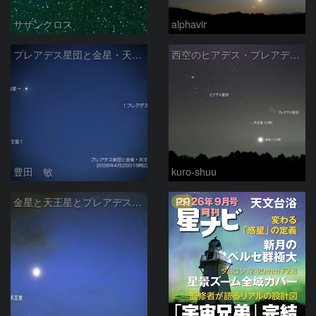
サザンクロス
alphavir
プレアデス星団と金星・天王星の接近 2026/4/25
西空のヒアデス・プレアデス星団と金星(-3.9等)・天王星(5.8等) (2026/04/21)
豊田 敏
kuro-shuu
PR
金星と天王星とプレアデス星団の接近