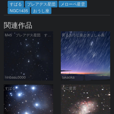
すばる
プレアデス星団
メローペ星雲
NGC1435
おうし座
関連作品
M45 プレアデス星団 すばる
昇るおうし座とぎょしゃ座
ninbasu3000
takaoka
すばる
かに星雲