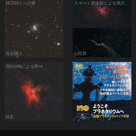
NC5921 へび座
スマート望遠鏡による満月下の星雲（M16,NGC6960）
化石職人
山田昇
PR
SE200NによるM16
N.S.