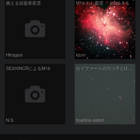
燃える頭蓋骨星雲
M16 わし星雲 2026-8-5
Hiroppoi
ktom
SE200NCRによるM16
セイファートの六つ子とUGC10127
N.S.
hoshino-satori