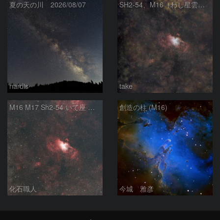
夏の天の川 2026/08/07
SH2‑54、M16（わし星雲）、M17（オメガ星雲）
nardis
take
M16 M17 Sh2-54 いて座 へび座
創造の柱 (M16)
化石職人
今城 雅彦