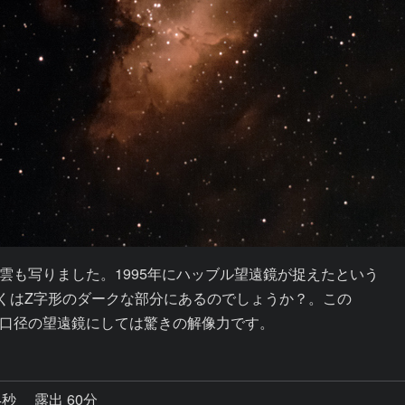
も写りました。1995年にハッブル望遠鏡が捉えたという

くはZ字形のダークな部分にあるのでしょうか？。この

口径の望遠鏡にしては驚きの解像力です。
4秒
露出 60分