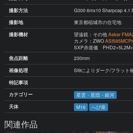
撮影方法
G300 6mx10 Sharpcap 
撮影地
東京都稲城市の住宅地
撮影機材
望遠鏡：その他
Askar FMA
カメラ：ZWO
ASI585MCPr
SXP赤道儀　PHD2+5L2M
焦点距離
230mm
画像処理
特記事項
カテゴリー
星雲・星団・銀河
天体
M16
へび座
関連作品