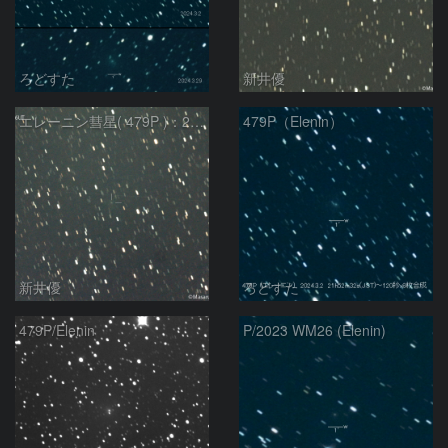
ろどすた
新井優
エレーニン彗星( 479P )：2024/03/09
479P（Elenin）
新井優
ろどすた
479P/Elenin
P/2023 WM26 (Elenin)