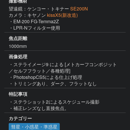
撮影機材
望遠鏡：ケンコー・トキナー
SE200N
カメラ：キヤノン
kissX5(新改造)
・EM-200 FG-Temma2Z

・LPR-Nフィルター使用
焦点距離
1000mm
画像処理
・ステライメージ9 による [メトカーフコンポジット
／セルフフラット／各種処理]

・PhotoshopCS5による仕上げ処理

・トリミングあり、ダーク、フラットなし
特記事項
・ステラショット2によるスケジュール撮影

・補正レンズなし直接焦点。
カテゴリー
彗星・小惑星・準惑星