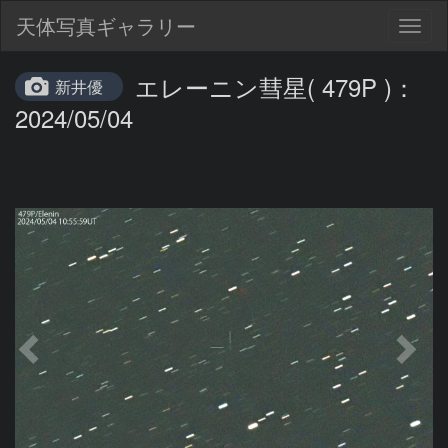
天体写真ギャラリー
Togg
navig
エレーニン彗星( 479P )：
新井優
2024/05/04