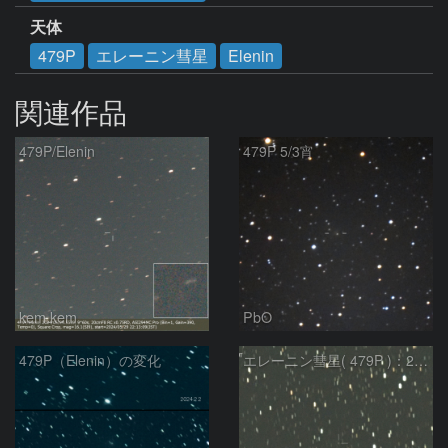
天体
479P
エレーニン彗星
Elenin
関連作品
479P/Elenin
479P 5/3宵
kem.kem
PbO
479P（Elenin）の変化
エレーニン彗星( 479P )：2024/03/14