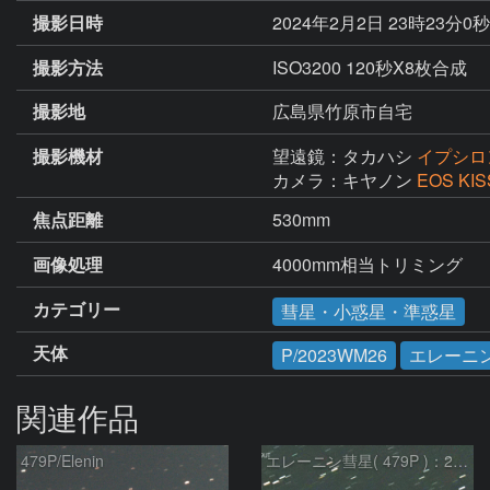
撮影日時
2024年2月2日 23時23分0
撮影方法
ISO3200 120秒X8枚合成
撮影地
広島県竹原市自宅
撮影機材
望遠鏡：タカハシ
イプシロン
カメラ：キヤノン
EOS KIS
焦点距離
530mm
画像処理
4000mm相当トリミング
カテゴリー
彗星・小惑星・準惑星
天体
P/2023WM26
エレーニ
関連作品
479P/Elenin
エレーニン彗星( 479P )：2024/05/04