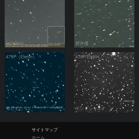
kem.kem
新井優
479P（Elenin）
479P/Elenin
ろどすた
モンドシャルナ
サイトマップ
ホーム