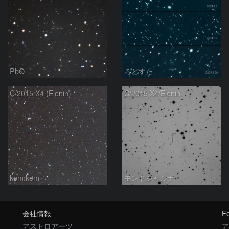
PbO
ろどすた
C/2015 X4 (Elenin)
C/2015 X4/Elenin
kem.kem
モンドシャルナ
会社情報
Fo
アストロアーツ
ア