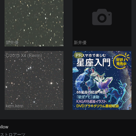
新井優
新井優
PR
C/2015 X4 (Elenin)
kem.kem
llow
ストロアーツ