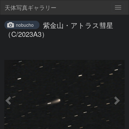
天体写真ギャラリー
Togg
navig
紫金山・アトラス彗星
nobucho
（C/2023A3）