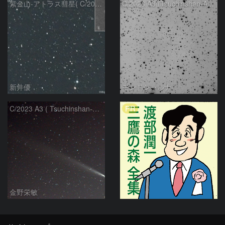
紫金山-アトラス彗星( C/2023A3 )：2025/09/16
C/2023 A3 (Tsuchinshan-ATLAS)
新井優
モンドシャルナ
PR
C/2023 A3 ( Tsuchinshan-ATLAS )
金野栄敏