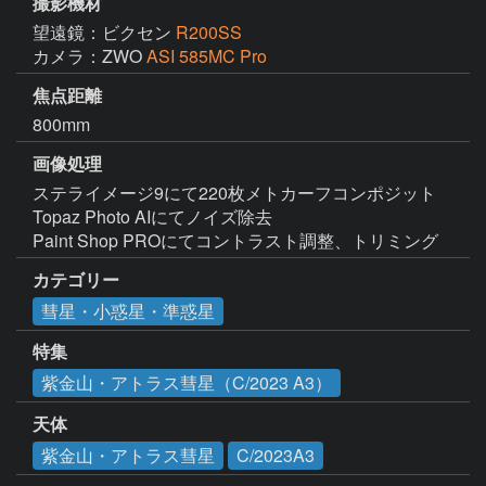
撮影機材
望遠鏡：ビクセン
R200SS
カメラ：ZWO
ASI 585MC Pro
焦点距離
800mm
画像処理
ステライメージ9にて220枚メトカーフコンポジット

Topaz Photo AIにてノイズ除去

Paint Shop PROにてコントラスト調整、トリミング
カテゴリー
彗星・小惑星・準惑星
特集
紫金山・アトラス彗星（C/2023 A3）
天体
紫金山・アトラス彗星
C/2023A3