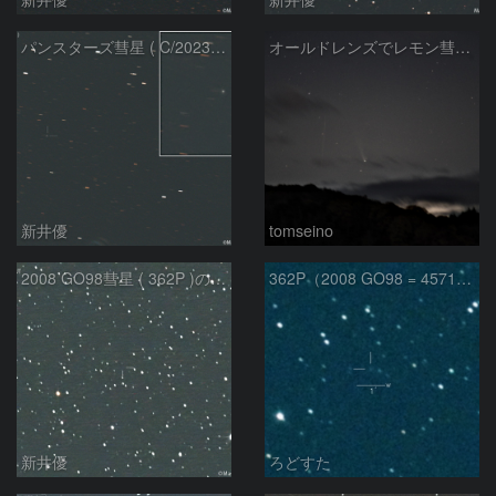
パンスターズ彗星 ( C/2023R1 ) ：2026/05/30
オールドレンズでレモン彗星11/9
新井優
tomseino
2008 GO98彗星 ( 362P )の予報位置：2025/09/25
362P（2008 GO98 = 457175）
新井優
ろどすた