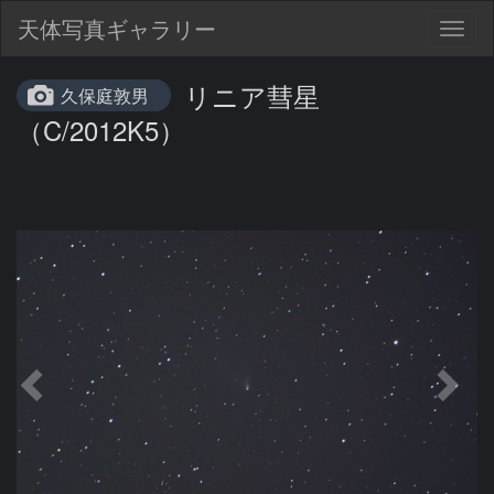
天体写真ギャラリー
Togg
navig
リニア彗星
久保庭敦男
（C/2012K5）