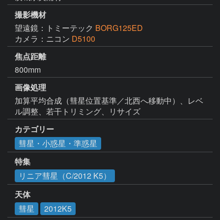
撮影機材
望遠鏡：トミーテック
BORG125ED
カメラ：ニコン
D5100
焦点距離
800mm
画像処理
加算平均合成（彗星位置基準／北西へ移動中）、レベ
ル調整、若干トリミング、リサイズ
カテゴリー
彗星・小惑星・準惑星
特集
リニア彗星（C/2012 K5）
天体
彗星
2012K5