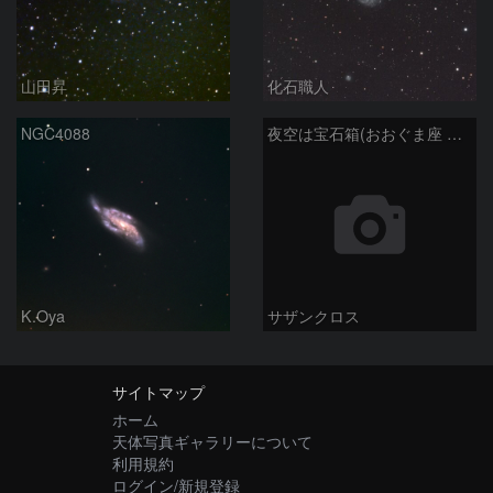
山田昇
化石職人
NGC4088
夜空は宝石箱(おおぐま座 NGC3198) Seestar50
K.Oya
サザンクロス
サイトマップ
ホーム
天体写真ギャラリーについて
利用規約
ログイン/新規登録