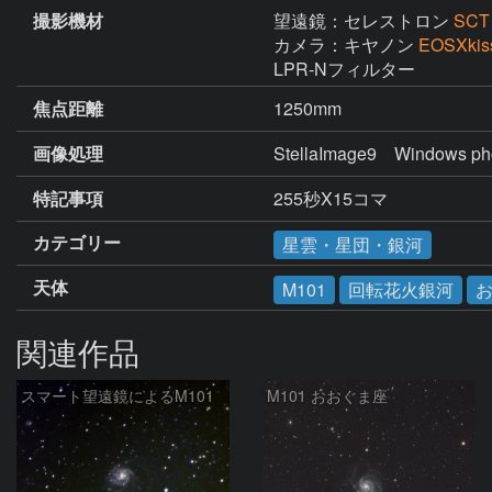
撮影機材
望遠鏡：セレストロン
SCT
カメラ：キヤノン
EOSXkis
焦点距離
1250mm
画像処理
StellaImage9　Windows p
特記事項
255秒X15コマ
カテゴリー
星雲・星団・銀河
天体
M101
回転花火銀河
関連作品
スマート望遠鏡によるM101
M101 おおぐま座