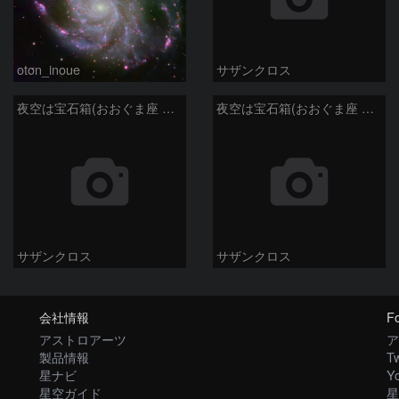
oton_inoue
サザンクロス
夜空は宝石箱(おおぐま座 M109) Seestar50
夜空は宝石箱(おおぐま座 M108) Seestar50
サザンクロス
サザンクロス
会社情報
Fo
アストロアーツ
ア
製品情報
Tw
星ナビ
Y
星空ガイド
星