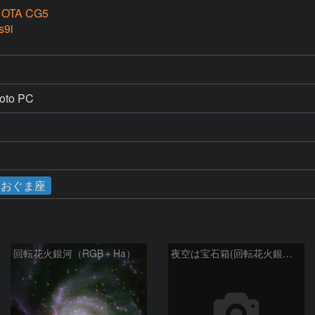
 OTA CG5
s9i
hoto PC　
おおぐま座
回転花火銀河（RGB＋Ha）
夜空は宝石箱(回転花火銀河 M101) Seestar50