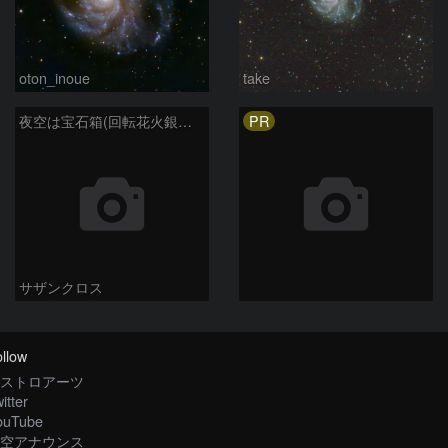
oton_inoue
take
PR
夜空は宝石箱(回転花火銀河 M101) Seestar50
サザンクロス
llow
ストロアーツ
itter
ouTube
空アナウンス