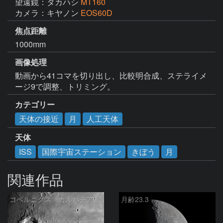
望遠鏡：タカハシ
MT160
カメラ：キヤノン
EOS60D
焦点距離
1000mm
画像処理
動画から41コマを切り出し、比較明合成、ステライメ
ージ9で調整、トリミング。
カテゴリー
天体の接近
月
人工天体
天体
ISS
国際宇宙ステーション
きぼう
月
関連作品
コペルニクス、カルパチア山脈付近
月齢23.3