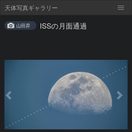
天体写真ギャラリー
Togg
navig
ISSの月面通過
山田昇