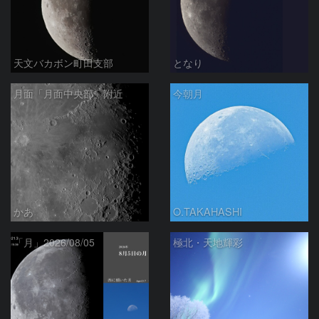
天文バカボン町田支部
となり
月面「月面中央部」附近
今朝月
かあ
O.TAKAHASHI
「月」2026/08/05
極北・天地輝彩