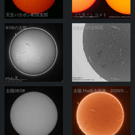
天文バカボン町田支部
（＾０＾）コメト
8/08の太陽
8月8日の太陽面
ハム太
ta-o
太陽08/08
太陽 Hα線全面像 2026/08/08