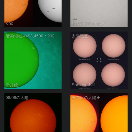
kino
小犬のプロキオン
活動領域 4498,4500：2026/08/08
太陽黒点
新井優
Sorachu-hai
08/08の太陽
★本日の太陽★