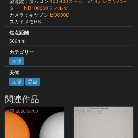
望遠鏡：タムロン
100-400ズーム ×1.4テレコンバー
ター ND100000フィルター
カメラ：キヤノン
EOS90D
スカイメモRS
焦点距離
560mm
カテゴリー
太陽
天体
太陽
黒点
関連作品
太陽 2026/08/08
2026/8/8 太陽