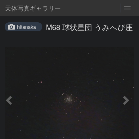
天体写真ギャラリー
Togg
navig
M68 球状星団 うみへび座
hltanaka