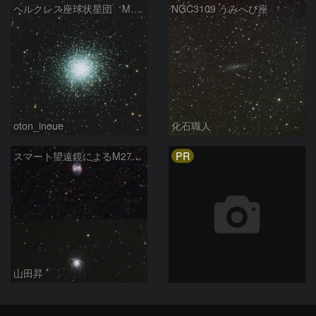
ヘルクレス座球状星団 M１３（RGB合成）
NGC3109 うみへび座
oton_inoue
化石職人
PR
スマート望遠鏡によるM27とM13
山田昇