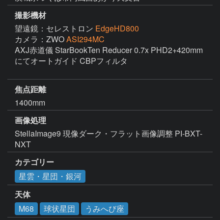
撮影機材
望遠鏡：セレストロン
EdgeHD800
カメラ：ZWO
ASI294MC
AXJ赤道儀 StarBookTen Reducer 0.7x PHD2+420mm 
にてオートガイド CBPフィルタ

焦点距離
1400mm
画像処理
StellaImage9 現像ダーク・フラット画像調整 PI-BXT-
NXT 
カテゴリー
星雲・星団・銀河
天体
M68
球状星団
うみへび座