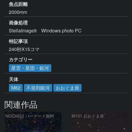
焦点距離
2000mm
画像処理
StellaImage9　Windows photo PC　
特記事項
240秒X15コマ
カテゴリー
星雲・星団・銀河
天体
M82
不規則銀河
おおぐま座
関連作品
NGC6822 バーナード銀河
M101 おおぐま座