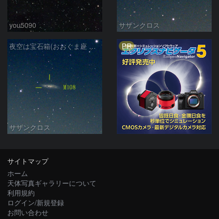
you5090
サザンクロス
PR
夜空は宝石箱(おおぐま座 M108) Seestar50
サザンクロス
サイトマップ
ホーム
天体写真ギャラリーについて
利用規約
ログイン/新規登録
お問い合わせ