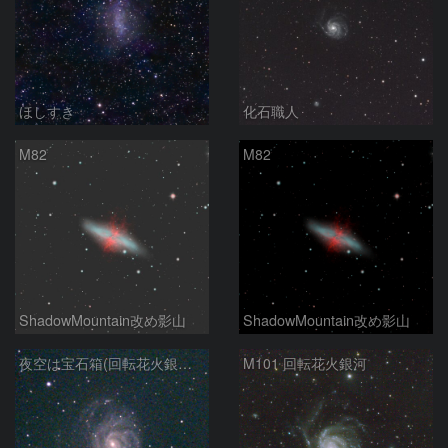
ほしすき
化石職人
M82
M82
ShadowMountain改め影山
ShadowMountain改め影山
夜空は宝石箱(回転花火銀河 M101) Seestar50
M101 回転花火銀河