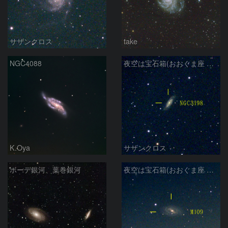
サザンクロス
take
NGC4088
夜空は宝石箱(おおぐま座 NGC3198) Seestar50
K.Oya
サザンクロス
ボーデ銀河、葉巻銀河
夜空は宝石箱(おおぐま座 M109) Seestar50