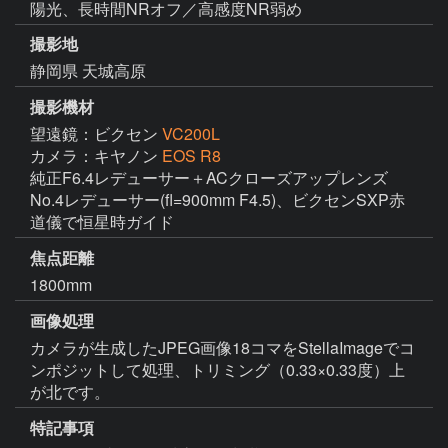
陽光、長時間NRオフ／高感度NR弱め
撮影地
静岡県 天城高原
撮影機材
望遠鏡：ビクセン
VC200L
カメラ：キヤノン
EOS R8
純正F6.4レデューサー＋ACクローズアップレンズ 
No.4レデューサー(fl=900mm F4.5)、ビクセンSXP赤
道儀で恒星時ガイド
焦点距離
1800mm
画像処理
カメラが生成したJPEG画像18コマをStellaImageでコ
ンポジットして処理、トリミング（0.33×0.33度）上
が北です。
特記事項