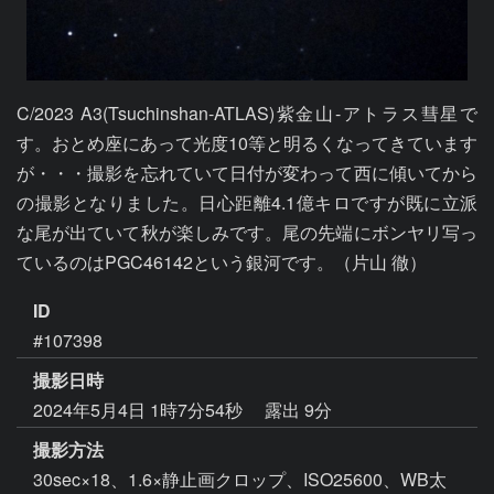
C/2023 A3(Tsuchinshan-ATLAS)紫金山-アトラス彗星で
す。おとめ座にあって光度10等と明るくなってきています
が・・・撮影を忘れていて日付が変わって西に傾いてから
の撮影となりました。日心距離4.1億キロですが既に立派
な尾が出ていて秋が楽しみです。尾の先端にボンヤリ写っ
ているのはPGC46142という銀河です。（片山 徹）
ID
#107398
撮影日時
2024年5月4日 1時7分54秒
露出 9分
撮影方法
30sec×18、1.6×静止画クロップ、ISO25600、WB太