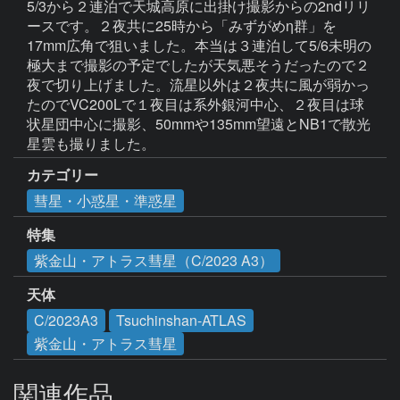
5/3から２連泊で天城高原に出掛け撮影からの2ndリリ
ースです。２夜共に25時から「みずがめη群」を
17mm広角で狙いました。本当は３連泊して5/6未明の
極大まで撮影の予定でしたが天気悪そうだったので２
夜で切り上げました。流星以外は２夜共に風が弱かっ
たのでVC200Lで１夜目は系外銀河中心、２夜目は球
状星団中心に撮影、50mmや135mm望遠とNB1で散光
星雲も撮りました。
カテゴリー
彗星・小惑星・準惑星
特集
紫金山・アトラス彗星（C/2023 A3）
天体
C/2023A3
Tsuchinshan-ATLAS
紫金山・アトラス彗星
関連作品