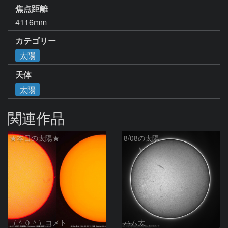
焦点距離
4116mm
カテゴリー
太陽
天体
太陽
関連作品
★本日の太陽★
8/08の太陽
（＾０＾）コメト
ハム太