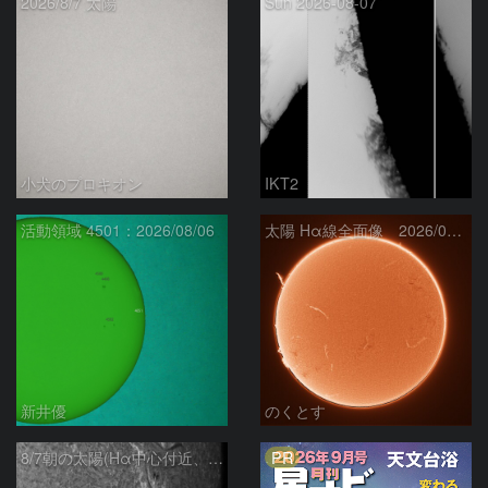
2026/8/7 太陽
Sun 2026-08-07
小犬のプロキオン
IKT2
活動領域 4501：2026/08/06
太陽 Hα線全面像 2026/08/07
新井優
のくとす
PR
8/7朝の太陽(Hα中心付近、4498、4502付近)