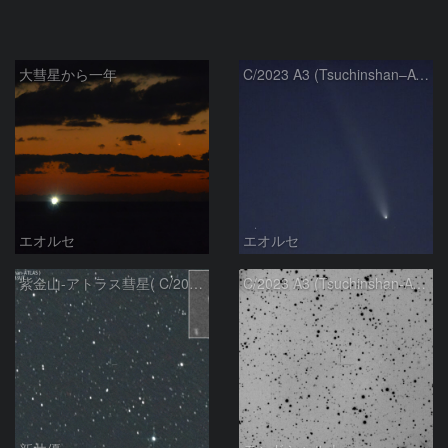
大彗星から一年
C/2023 A3 (Tsuchinshan–ATLAS)
エオルセ
エオルセ
紫金山-アトラス彗星( C/2023A3 )：2025/09/16
C/2023 A3 (Tsuchinshan-ATLAS)