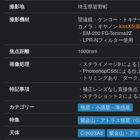
撮影地
埼玉県皆野町
撮影機材
望遠鏡：ケンコー・トキナ
カメラ：キヤノン
kissX5
・EM-200 FG-Temma2Z

・LPR-Nフィルター使用
焦点距離
1000mm
画像処理
・ステライメージ9 による
・PhotoshopCS5による仕
・トリミングあり、ダーク
特記事項
・補正レンズなし直接焦点

・ステラショット２による
カテゴリー
彗星・小惑星・準惑星
特集
紫金山・アトラス彗星（C/2
天体
C/2023A3
紫金山・アト