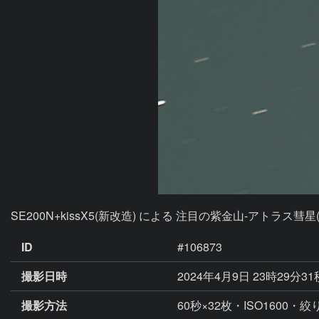
SE200N+kissX5(新改造) による 注目の紫金山-アトラス彗星( 
ID
#106873
撮影日時
2024年4月9日 23時29分3
撮影方法
60秒×32枚・ISO1600・絞り