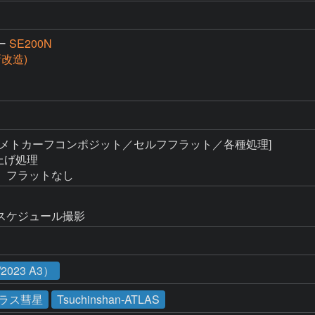
ー
SE200N
(新改造)
 [メトカーフコンポジット／セルフフラット／各種処理]

上げ処理

、フラットなし
スケジュール撮影
023 A3）
ラス彗星
Tsuchinshan-ATLAS