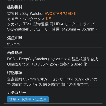
撮影機材
望遠鏡：Sky-Watcher
EVOSTAR 72ED Ⅱ
カメラ：ペンタックス
KF
タカハシ TS90 型赤道儀 同 HD-4 モータードライブ 
Sky-Watcher レデューサー使用（420mm → 357mm ）
焦点距離
357mm
画像処理
DSS（DeepSkyStacker）で 23コマを彗星核基準合成 
Gimp2.8 でオリジナルを 25% に縮小 & Jpeg 化
特記事項
焦点距離 357mm ですが、センサーサイズが小さいの
で 35mm フルサイズ 約 540mm 相当の画角です。
カテゴリー
彗星・小惑星・準惑星