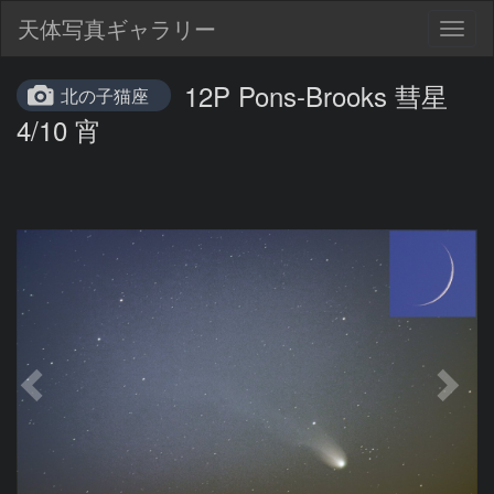
天体写真ギャラリー
Togg
navig
12P Pons-Brooks 彗星
北の子猫座
4/10 宵