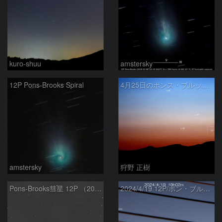
kuro-shuu
amstersky
12P Pons-Brooks Spiral
4月25日のポンス・ブルックス彗星(12P)
amstersky
狩野 正樹
Pons-Brooks彗星 12P （2024/04/08） 米国テキサス州
2024/4/19 12P/ポン・ブルックス彗星・木星・天王星