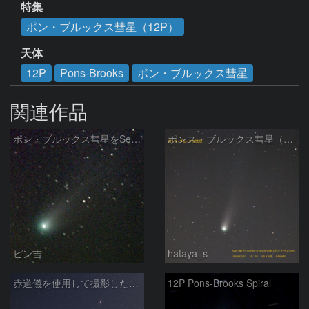
特集
ポン・ブルックス彗星（12P）
天体
12P
Pons-Brooks
ポン・ブルックス彗星
関連作品
ポン・ブルックス彗星をSeeStar S50で撮影画像を再処理
ポンス・ブルックス彗星（12P/Pons-Brooks）2024/04/01
ピン吉
hataya_s
赤道儀を使用して撮影した画像のSequatorによるコンポジット結果
12P Pons-Brooks Spiral