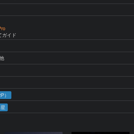
ro
てガイド　
 他
2P）
彗星