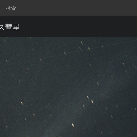
検索
ス彗星