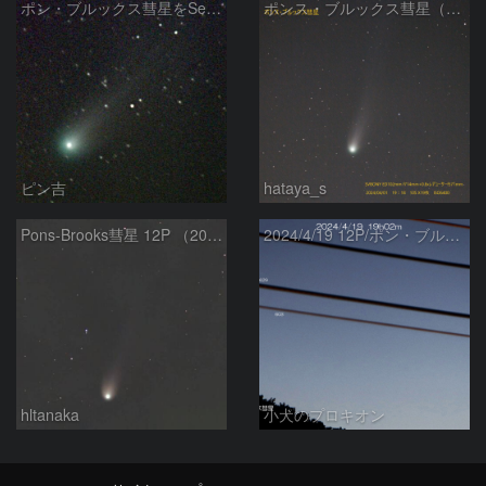
ポン・ブルックス彗星をSeeStar S50で撮影画像を再処理
ポンス・ブルックス彗星（12P/Pons-Brooks）2024/04/01
ピン吉
hataya_s
Pons-Brooks彗星 12P （2024/04/08） 米国テキサス州
2024/4/19 12P/ポン・ブルックス彗星・木星・天王星
hltanaka
小犬のプロキオン