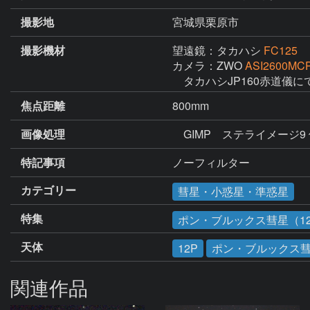
撮影地
宮城県栗原市
撮影機材
望遠鏡：タカハシ
FC125
カメラ：ZWO
ASI2600MCP
　タカハシJP160赤道儀に
焦点距離
800mm
画像処理
　GIMP　ステライメージ9
特記事項
ノーフィルター　
カテゴリー
彗星・小惑星・準惑星
特集
ポン・ブルックス彗星（1
天体
12P
ポン・ブルックス
関連作品