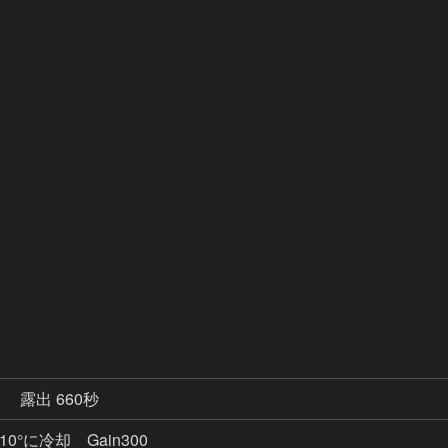
秒
露出 660秒
°に冷却 Gain300