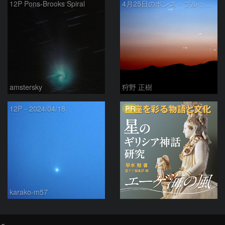
12P Pons-Brooks Spiral
4月25日のポンス・ブルックス彗星(12P)
amstersky
狩野 正樹
PR
12P－2024/04/18
karako-m57