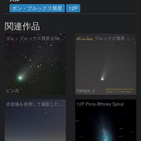
ポン・ブルックス彗星
12P
関連作品
ポン・ブルックス彗星をSeeStar S50で撮影画像を再処理
ポンス・ブルックス彗星（12P/Pons-Brooks）2024/04/01
ピン吉
hataya_s
赤道儀を使用して撮影した画像のSequatorによるコンポジット結果
12P Pons-Brooks Spiral