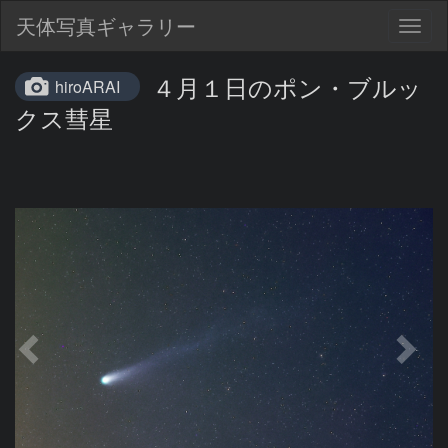
天体写真ギャラリー
Togg
navig
４月１日のポン・ブルッ
hiroARAI
クス彗星