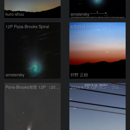
kuro-shuu
amstersky
12P Pons-Brooks Spiral
4月25日のポンス・ブルックス彗星(12P)
amstersky
狩野 正樹
Pons-Brooks彗星 12P （2024/04/08） 米国テキサス州
2024/4/19 12P/ポン・ブルックス彗星・木星・天王星