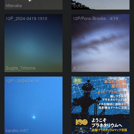
hltanaka
小犬のプロキオン
12P_2024-0419-1910
12P/Pons-Brooks 4/19
Sugita_7chome
東岡昭二
PR
12P－2024/04/18
karako-m57