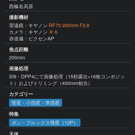
西榛名高原
撮影機材
望遠鏡：キヤノン
RF70-200mm F2.8
カメラ：キヤノン
Ｒ６
赤道儀：ビクセンAP
焦点距離
200mm
画像処理
SI9・DPP4にて画像処理（15秒露出×16枚コンポジッ
ト）およびトリミング（400mm相当）
カテゴリー
彗星・小惑星・準惑星
特集
ポン・ブルックス彗星（12P）
天体