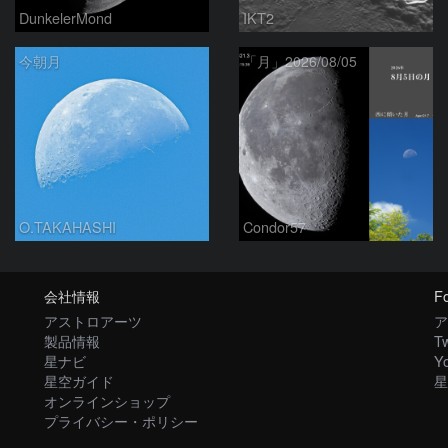
DunkelerMond
IKT2
今朝月
「月」2026/08/05
O.TAKAHASHI
Condor57
会社情報
Fo
アストロアーツ
ア
製品情報
Tw
星ナビ
Y
星空ガイド
星
オンラインショップ
プライバシー・ポリシー