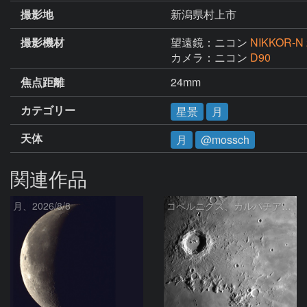
撮影地
新潟県村上市
撮影機材
望遠鏡：ニコン
NIKKOR-N
カメラ：ニコン
D90
焦点距離
24mm
カテゴリー
星景
月
天体
月
@mossch
関連作品
月、2026/8/8
コペルニクス、カルパチア山脈付近