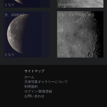
となり
DunkelerMond
月、2026/8/7
月面「月面中央部」附近
となり
かあ
サイトマップ
ホーム
天体写真ギャラリーについて
利用規約
ログイン/新規登録
お問い合わせ