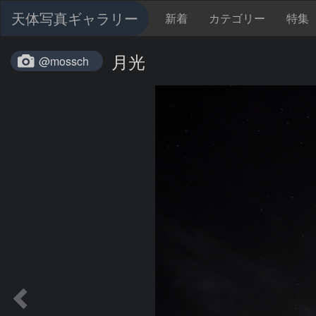
天体写真ギャラリー
新着
カテゴリー
特集
月光
@mossch