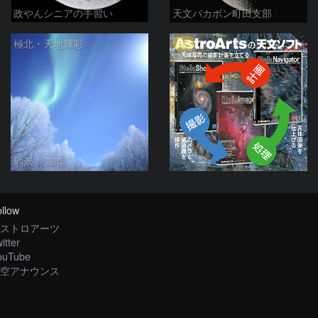
政やんシニアの手習い
天文バカボン町田支部
PR
極北・天地輝彩
駒沢 満晴
llow
ストロアーツ
itter
ouTube
空アナウンス