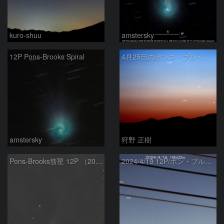
kuro-shuu
amstersky
12P Pons-Brooks Spiral
4月25日のポンス・ブルックス彗星(12P)
amstersky
狩野 正樹
Pons-Brooks彗星 12P （2024/04/08） 米国テキサス州
2024/4/19 12P/ポン・ブルックス彗星・木星・天王星