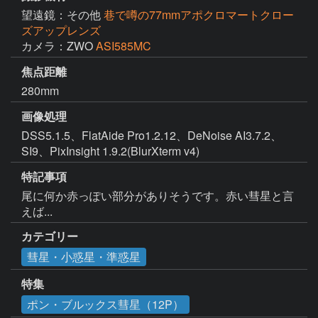
望遠鏡：その他
巷で噂の77mmアポクロマートクロー
ズアップレンズ
カメラ：ZWO
ASI585MC
焦点距離
280mm
画像処理
DSS5.1.5、FlatAide Pro1.2.12、DeNoise AI3.7.2、
SI9、PixInsight 1.9.2(BlurXterm v4)
特記事項
尾に何か赤っぽい部分がありそうです。赤い彗星と言
えば...
カテゴリー
彗星・小惑星・準惑星
特集
ポン・ブルックス彗星（12P）