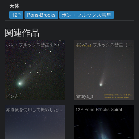
天体
12P
Pons-Brooks
ポン・ブルックス彗星
関連作品
ポン・ブルックス彗星をSeeStar S50で撮影画像を再処理
ポンス・ブルックス彗星（12P/Pons-Brooks）2024/04/01
ピン吉
hataya_s
赤道儀を使用して撮影した画像のSequatorによるコンポジット結果
12P Pons-Brooks Spiral